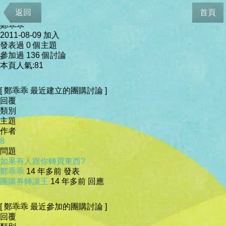
會員資料
返回
首頁
鄭乖乖
2011-08-09 加入
發表過 0 個主題
參加過 136 個討論
本頁人氣:81
[ 鄭乖乖 最近建立的團購討論 ]
回覆
類別
主題
作者
8
問題
如果有人跟你轉買東西?
鄭乖乖
14 年多前 發表
團購券轉讓王
14 年多前 回應
[ 鄭乖乖 最近參加的團購討論 ]
回覆