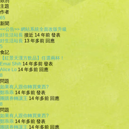
類別
主題
作者
65
新聞
<<公告>> 網站系統全面改版升級
好生活站長
接近 14 年前 發表
好生活站長
13 年多前 回應
5
食記
【紅景天漢方飲品】任選兩杯！
Emai Shih
14 年多前 發表
Alice Lo
14 年多前 回應
8
問題
如果有人跟你轉買東西?
鄭乖乖
14 年多前 發表
團購券轉讓王
14 年多前 回應
8
問題
如果有人跟你轉買東西?
鄭乖乖
14 年多前 發表
團購券轉讓王
14 年多前 回應