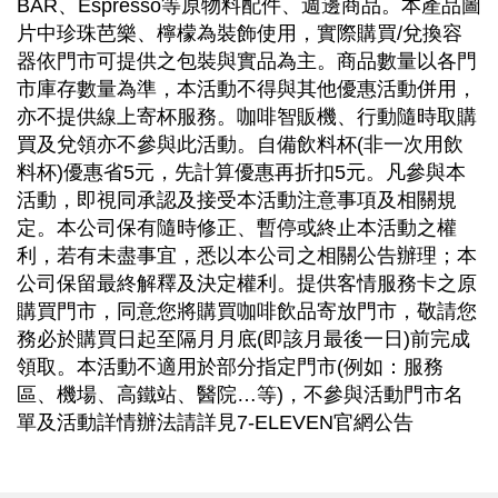
BAR、Espresso等原物料配件、週邊商品。本產品圖
片中珍珠芭樂、檸檬為裝飾使用，實際購買/兌換容
器依門市可提供之包裝與實品為主。商品數量以各門
市庫存數量為準，本活動不得與其他優惠活動併用，
亦不提供線上寄杯服務。咖啡智販機、行動隨時取購
買及兌領亦不參與此活動。自備飲料杯(非一次用飲
料杯)優惠省5元，先計算優惠再折扣5元。凡參與本
活動，即視同承認及接受本活動注意事項及相關規
定。本公司保有隨時修正、暫停或終止本活動之權
利，若有未盡事宜，悉以本公司之相關公告辦理；本
公司保留最終解釋及決定權利。提供客情服務卡之原
購買門市，同意您將購買咖啡飲品寄放門市，敬請您
務必於購買日起至隔月月底(即該月最後一日)前完成
領取。本活動不適用於部分指定門市(例如：服務
區、機場、高鐵站、醫院…等)，不參與活動門市名
單及活動詳情辦法請詳見7-ELEVEN官網公告