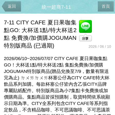
返回
首頁
統一超商7-11
7-11 CITY CAFE 夏日果咖集
點GO: 大杯送1點/特大杯送2
點 免費換/加價購JOGUMAN
特別版商品 (已過期)
2026 / 06 / 10
2026/06/10~2026/07/07 CITY CAFE 夏日果咖集點
GO！大杯送1點/特大杯送2點 集點免費換/加價購
JOGUMAN特別版商品(贈品兌換至7/9，數量有限送
完為止) ㄉㄨㄞㄉㄨㄞ杯塞公仔為CITY CAFE特大杯
飲品系列加購。每款杯塞公仔皆內含乙張CITY品牌
專屬貼紙配件。特別版商品為小7集點卡免費換或加
價購商品。集點商品皆採預購制，取貨時間依系統顯
示日期為準。CITY全系列包含CITY CAFE等系列指
定飲品，不含精品咖啡、不可思議咖啡、不可思議茶