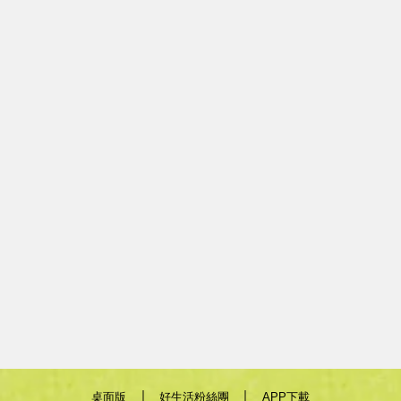
｜
｜
桌面版
好生活粉絲團
APP下載