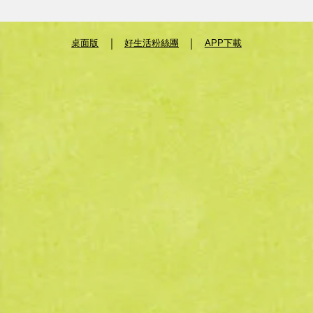
｜
｜
桌面版
好生活粉絲團
APP下載