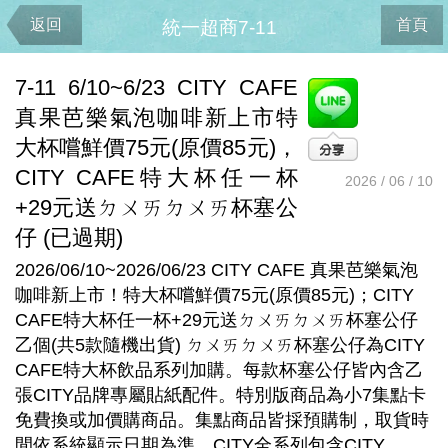
返回
首頁
統一超商7-11
7-11 6/10~6/23 CITY CAFE
真果芭樂氣泡咖啡新上市特
大杯嚐鮮價75元(原價85元)，
CITY CAFE特大杯任一杯
2026 / 06 / 10
+29元送ㄉㄨㄞㄉㄨㄞ杯塞公
仔 (已過期)
2026/06/10~2026/06/23 CITY CAFE 真果芭樂氣泡
咖啡新上市！特大杯嚐鮮價75元(原價85元)；CITY
CAFE特大杯任一杯+29元送ㄉㄨㄞㄉㄨㄞ杯塞公仔
乙個(共5款隨機出貨) ㄉㄨㄞㄉㄨㄞ杯塞公仔為CITY
CAFE特大杯飲品系列加購。每款杯塞公仔皆內含乙
張CITY品牌專屬貼紙配件。特別版商品為小7集點卡
免費換或加價購商品。集點商品皆採預購制，取貨時
間依系統顯示日期為準。CITY全系列包含CITY