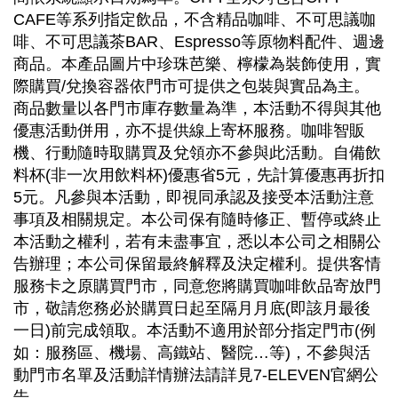
CAFE等系列指定飲品，不含精品咖啡、不可思議咖
啡、不可思議茶BAR、Espresso等原物料配件、週邊
商品。本產品圖片中珍珠芭樂、檸檬為裝飾使用，實
際購買/兌換容器依門市可提供之包裝與實品為主。
商品數量以各門市庫存數量為準，本活動不得與其他
優惠活動併用，亦不提供線上寄杯服務。咖啡智販
機、行動隨時取購買及兌領亦不參與此活動。自備飲
料杯(非一次用飲料杯)優惠省5元，先計算優惠再折扣
5元。凡參與本活動，即視同承認及接受本活動注意
事項及相關規定。本公司保有隨時修正、暫停或終止
本活動之權利，若有未盡事宜，悉以本公司之相關公
告辦理；本公司保留最終解釋及決定權利。提供客情
服務卡之原購買門市，同意您將購買咖啡飲品寄放門
市，敬請您務必於購買日起至隔月月底(即該月最後
一日)前完成領取。本活動不適用於部分指定門市(例
如：服務區、機場、高鐵站、醫院…等)，不參與活
動門市名單及活動詳情辦法請詳見7-ELEVEN官網公
告