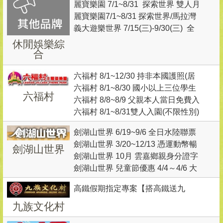
麗寶樂園 7/1~8/31 探索世界 雙人月
要288元 (需搭配乙名購買現場活動
麗寶樂園7/1~8/31 探索世界/馬拉灣
光票499元
票880元)
義大遊樂世界 7/15(三)-9/30(三) 全
票亭購票加價100元，可選擇升等 水
票880元/人 ，6-12歲學童票580元/
休閒娛樂綜
陸雙園 或 雙園擇一加天空之夢摩天
合
人(7/1起販售)
輪
六福村 8/1~12/30 持非本國護照(居
六福村 8/1~8/30 國小以上三位學生
留證)之旅客，享優惠價 $699
六福村
六福村 8/8~8/9 父親本人當日免費入
須同時出示本人有效學生證並同時
六福村 8/1~8/31雙人入園(不限性別)
園，須有1位陪同者購票入園；陪同
購票入園，享三人優惠價$1,740
現場接吻3秒，享優惠價$1,314 (親
者享優惠價$799(至多4位)。
劍湖山世界 6/19~9/6 全日水陸聯票
子不適用)
劍湖山世界 3/20~12/13 憑運動幣暢
599 元 ， 午後玩水只要 499元
劍湖山世界
劍湖山世界 10月 雲嘉鄉親身分證字
玩樂園 第一人500元、第二人199元
劍湖山世界 兒童節優惠 4/4～4/6 大
號有「P」、「Q」、「I」 享 299元
人小孩一律299元
優惠
高鐵假期指定專案【搭高鐵送九
族】超值優惠1日遊
九族文化村