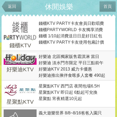
休閒娛樂
返回
首頁
錢櫃KTV PARTY卡友會員日歡唱費
錢櫃PARTYWORLD 卡友獨享消費
五折起
錢櫃 1/10起消費送日日是好日紅包
送歡唱時數 唱一小時送一小時
錢櫃KTV PARTY卡友使用包廂計價
袋 1/20起來店消費送新春好禮三選
錢櫃KTV
結帳送歡唱時數
一
好樂迪 北區獨家販售霜淇淋 當日
好樂迪 淡水門市限定 平日三點前午
2,000元以上消費發票免費換一支
好樂迪KTV
好樂迪KTV 2013 威力卡優惠
餐約會專案
好樂迪推出揪伴食喀多人套餐 490起
星聚點KTV 西門店 夜間包場6.5H
星聚點KTV 即日起 6點起可兌換
850起
星聚點 宵夜精選10元起
UCC咖啡
星聚點KTV
義大遊樂世界 8/8~8/16爸爸入園只