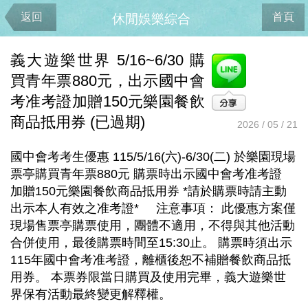
返回
首頁
休閒娛樂綜合
義大遊樂世界 5/16~6/30 購
買青年票880元，出示國中會
考准考證加贈150元樂園餐飲
商品抵用券 (已過期)
2026 / 05 / 21
國中會考考生優惠 115/5/16(六)-6/30(二) 於樂園現場
票亭購買青年票880元 購票時出示國中會考准考證
加贈150元樂園餐飲商品抵用券 *請於購票時請主動
出示本人有效之准考證* 注意事項： 此優惠方案僅
現場售票亭購票使用，團體不適用，不得與其他活動
合併使用，最後購票時間至15:30止。 購票時須出示
115年國中會考准考證，離櫃後恕不補贈餐飲商品抵
用券。 本票券限當日購買及使用完畢，義大遊樂世
界保有活動最終變更解釋權。