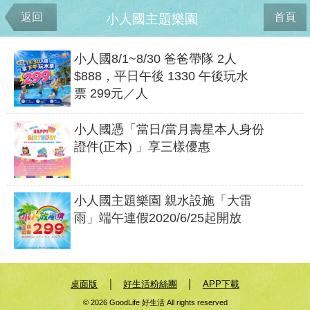
返回
首頁
小人國主題樂園
小人國8/1~8/30 爸爸帶隊 2人
$888，平日午後 1330 午後玩水
票 299元／人
小人國憑「當日/當月壽星本人身份
證件(正本) 」享三樣優惠
小人國主題樂園 親水設施「大雷
雨」端午連假2020/6/25起開放
｜
｜
桌面版
好生活粉絲團
APP下載
© 2026 GoodLife 好生活 All rights reserved