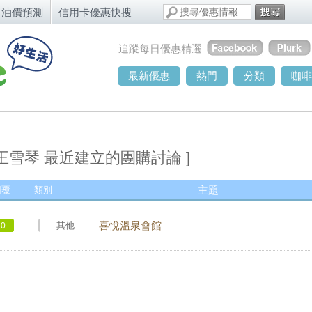
油價預測
信用卡優惠快搜
追蹤每日優惠精選
最新優惠
熱門
分類
咖啡
 王雪琴 最近建立的團購討論 ]
回覆
類別
主題
其他
喜悅溫泉會館
0