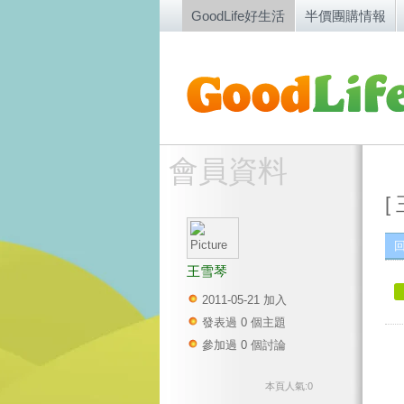
GoodLife好生活
半價團購情報
會員資料
[
王雪琴
2011-05-21 加入
發表過 0 個主題
參加過 0 個討論
本頁人氣:0