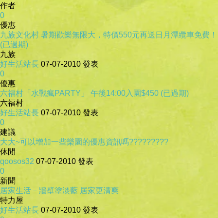
作者
0
優惠
九族文化村 暑期歡樂無限大，特價550元再送日月潭纜車免費！
(已過期)
九族
好生活站長
07-07-2010
發表
0
優惠
六福村「水戰瘋PARTY」 午後14:00入園$450 (已過期)
六福村
好生活站長
07-07-2010
發表
0
建議
大大~可以增加一些樂園的優惠資訊嗎?????????
休閒
qoosos32
07-07-2010
發表
0
新聞
居家生活－牆壁塗淡藍 居家更清爽
特力屋
好生活站長
07-07-2010
發表