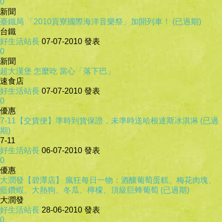
0
新聞
臺鐵局 「2010貢寮國際海洋音樂祭」加開列車！ (已過期)
台鐵
好生活站長
07-07-2010
發表
0
新聞
超大漢堡 怎麼吃 當心「落下巴」
速食店
好生活站長
07-07-2010
發表
0
優惠
7-11【交貨便】準時到貨保證，未準時送哈根達斯冰淇淋 (已過
期)
7-11
好生活站長
06-07-2010
發表
0
優惠
大潤發【碧潭店】 瘋狂每日一物：酒釀葡萄蛋糕、梅花肉塊、
藍鑽蝦、大熱狗、冬瓜、檸檬、頂級巨蜂葡萄 (已過期)
大潤發
好生活站長
28-06-2010
發表
0