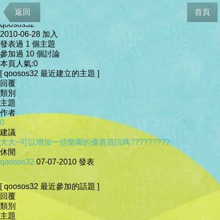
會員資料
返回
首頁
qoosos32
2010-06-28 加入
發表過 1 個主題
參加過 10 個討論
本頁人氣:0
[ qoosos32 最近建立的主題 ]
回覆
類別
主題
作者
0
建議
大大~可以增加一些樂園的優惠資訊嗎?????????
休閒
qoosos32
07-07-2010
發表
[ qoosos32 最近參加的話題 ]
回覆
類別
主題