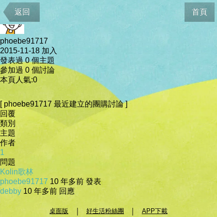
會員資料
返回
首頁
phoebe91717
2015-11-18 加入
發表過 0 個主題
參加過 0 個討論
本頁人氣:0
[ phoebe91717 最近建立的團購討論 ]
回覆
類別
主題
作者
1
問題
Kolin歌林
phoebe91717
10 年多前 發表
debby
10 年多前 回應
｜
｜
桌面版
好生活粉絲團
APP下載