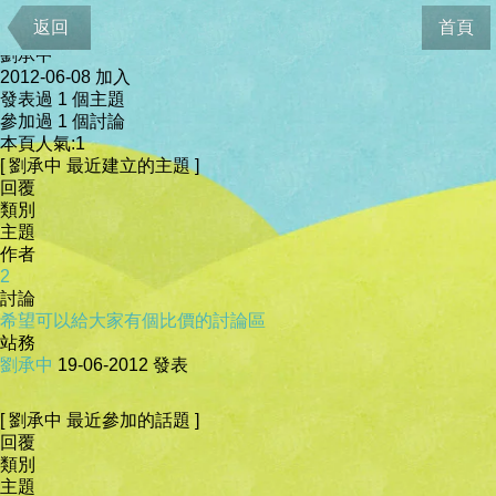
會員資料
返回
首頁
劉承中
2012-06-08 加入
發表過 1 個主題
參加過 1 個討論
本頁人氣:1
[ 劉承中 最近建立的主題 ]
回覆
類別
主題
作者
2
討論
希望可以給大家有個比價的討論區
站務
劉承中
19-06-2012
發表
[ 劉承中 最近參加的話題 ]
回覆
類別
主題