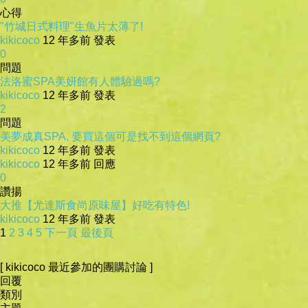
心得
"竹城日式料理"生魚片太薄了!
kikicoco
12 年多前 發表
0
問題
法洛蜜SPA美妍館有人體驗過嗎?
kikicoco
12 年多前 發表
2
問題
美夢成真SPA, 要買這個可是找不到這個網頁?
kikicoco
12 年多前 發表
kikicoco
12 年多前 回應
0
讚揚
大推【尤達斯食尚原味屋】好吃有特色!
kikicoco
12 年多前 發表
1
2
3
4
5
下一頁
最後頁
[ kikicoco 最近參加的團購討論 ]
回覆
類別