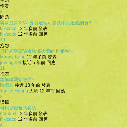
主題
作者
2
問題
美夢成真SPA, 要買這個可是找不到這個網頁?
kikicoco
12 年多前 發表
kikicoco
12 年多前 回應
19
抱怨
貝拉米塔SPA會館 很差勁的推銷手法
Mandy Kang
12 年多前 發表
jeeling228
接近 5 年前 回應
11
抱怨
集購城關站怎辦?
陳憶如
接近 13 年前 發表
Janice Huang
大約 12 年前 回應
2
讚揚
司貝堤複合式餐坊
ntou654
12 年多前 發表
kikicoco
12 年多前 回應
4