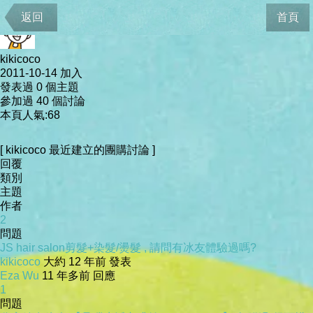
會員資料
返回
首頁
kikicoco
2011-10-14 加入
發表過 0 個主題
參加過 40 個討論
本頁人氣:68
[ kikicoco 最近建立的團購討論 ]
回覆
類別
主題
作者
2
問題
JS hair salon剪髮+染髮/燙髮 , 請問有冰友體驗過嗎?
kikicoco
大約 12 年前 發表
Eza Wu
11 年多前 回應
1
問題