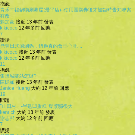
抱怨
青禾幸福鍋物涮涮屋(景平店)--使用團購券後才被臨時告知專案
有改
賴加豪
接近 13 年前 發表
kikicoco
12 年多前 回應
7
讚揚
鼎豐日式涮涮鍋，錯過真的會垂心肝....
kikicoco
接近 13 年前 發表
kikicoco
12 年多前 回應
11
抱怨
集購城關站怎辦?
陳憶如
接近 13 年前 發表
Janice Huang
大約 12 年前 回應
19
問題
"山田村一-半熟凹蛋糕"爆漿騙很大
kenrich
大約 13 年前 發表
謝志邦
大約 12 年前 回應
7
讚揚