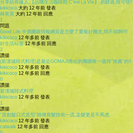
分享給有緣人,【品嚐生活咖啡館 C'est La Vie】,勿錯過,很可惜!!
kikicoco
大約 12 年前 發表
林英英
大約 12 年前 回應
1
問題
Good Life 半價團購情報網頁是怎麼了重複好幾次,煩不煩啊!!!!
kikicoco
12 年多前 發表
好生活站長
12 年多前 回應
2
讚揚
(新漢城韓式料理)是最近GOMAJI推出的團購唯一值得"推薦"的!!
kikicoco
12 年多前 發表
kikicoco
12 年多前 回應
0
讚揚
新漢城韓式料理
kikicoco
12 年多前 發表
1
讚揚
"原創髮日式造型"師傅剪髮技術一流,染髮更是不馬虎.
kikicoco
12 年多前 發表
catwalk
12 年多前 回應
0