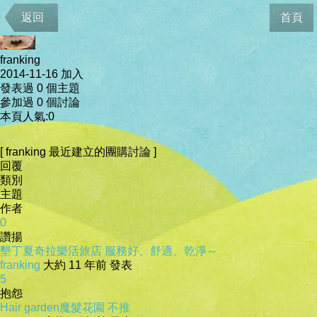
會員資料
返回
首頁
franking
2014-11-16 加入
發表過 0 個主題
參加過 0 個討論
本頁人氣:0
[ franking 最近建立的團購討論 ]
回覆
類別
主題
作者
0
讚揚
墾丁夏奇拉樂活旅店 服務好、舒適、乾淨～
franking
大約 11 年前 發表
5
抱怨
Hair garden魔髮花園 不推