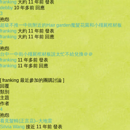
franking
大約 11 年前 發表
debby
10 年多前 回應
3
抱怨
超級不推一中街附近的Hair garden魔髮花園和小殭屍棺材板
franking
大約 11 年前 發表
franking
大約 11 年前 回應
2
抱怨
台中一中街小殭屍棺材板說太忙不給兌換＠＠
franking
11 年多前 發表
franking
11 年多前 回應
[ franking 最近參加的團購討論 ]
回覆
類別
主題
作者
4
抱怨
看見髮輯(正言店)--大地雷
Silvia Wang
接近 11 年前 發表