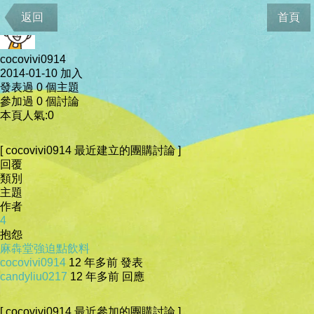
會員資料
返回
首頁
cocovivi0914
2014-01-10 加入
發表過 0 個主題
參加過 0 個討論
本頁人氣:0
[ cocovivi0914 最近建立的團購討論 ]
回覆
類別
主題
作者
4
抱怨
麻犇堂強迫點飲料
cocovivi0914
12 年多前 發表
candyliu0217
12 年多前 回應
[ cocovivi0914 最近參加的團購討論 ]