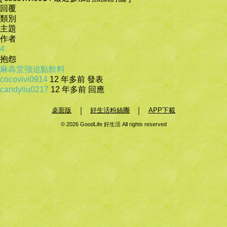
回覆
類別
主題
作者
4
抱怨
麻犇堂強迫點飲料
cocovivi0914
12 年多前 發表
candyliu0217
12 年多前 回應
｜
｜
桌面版
好生活粉絲團
APP下載
© 2026 GoodLife 好生活 All rights reserved