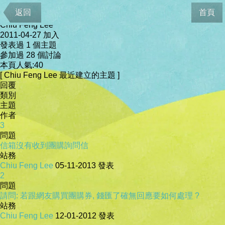
會員資料
返回
首頁
Chiu Feng Lee
2011-04-27 加入
發表過 1 個主題
參加過 28 個討論
本頁人氣:40
[ Chiu Feng Lee 最近建立的主題 ]
回覆
類別
主題
作者
3
問題
信箱沒有收到團購詢問信
站務
Chiu Feng Lee
05-11-2013
發表
2
問題
請問: 若跟網友購買團購券, 錢匯了確無回應要如何處理 ?
站務
Chiu Feng Lee
12-01-2012
發表