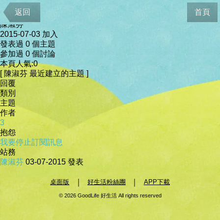
會員資料
返回
首頁
陳淑芬
2015-07-03 加入
發表過 0 個主題
參加過 0 個討論
本頁人氣:0
[ 陳淑芬 最近建立的主題 ]
回覆
類別
主題
作者
3
抱怨
我要停止訂閱訊息
站務
陳淑芬
03-07-2015
發表
｜
｜
桌面版
好生活粉絲團
APP下載
© 2026 GoodLife 好生活 All rights reserved