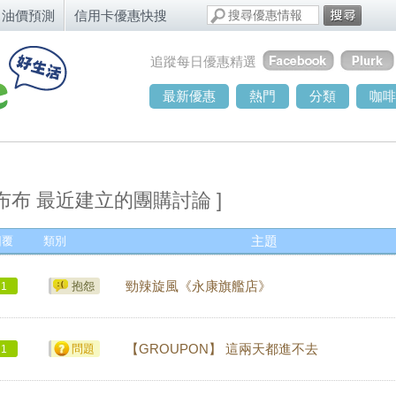
油價預測
信用卡優惠快搜
追蹤每日優惠精選
最新優惠
熱門
分類
咖啡
 布布 最近建立的團購討論 ]
回覆
類別
主題
抱怨
勁辣旋風《永康旗艦店》
1
問題
【GROUPON】 這兩天都進不去
1