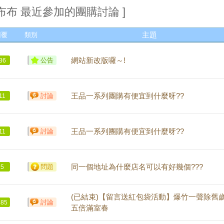
 布布 最近參加的團購討論 ]
回覆
類別
主題
公告
網站新改版囉～!
36
討論
王品一系列團購有便宜到什麼呀??
11
討論
王品一系列團購有便宜到什麼呀??
11
問題
同一個地址為什麼店名可以有好幾個???
5
(已結束)【留言送紅包袋活動】爆竹一聲除舊歲
討論
385
五倍滿室春