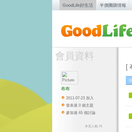
GoodLife好生活
半價團購情報
會員資料
[
布布
2011-07-23 加入
發表過 0 個主題
參加過 65 個討論
本頁人氣:76