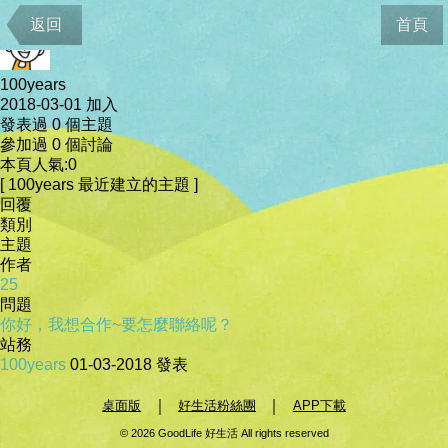
會員資料
返回
首頁
100years
2018-03-01 加入
發表過 0 個主題
參加過 0 個討論
本頁人氣:0
[ 100years 最近建立的主題 ]
回覆
類別
主題
作者
25
問題
你好，我想合作~要怎麼聯絡呢？
站務
100years
01-03-2018
發表
｜
｜
桌面版
好生活粉絲團
APP下載
© 2026 GoodLife 好生活 All rights reserved