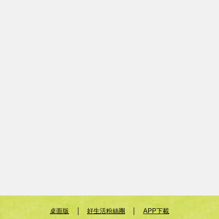
｜
｜
桌面版
好生活粉絲團
APP下載