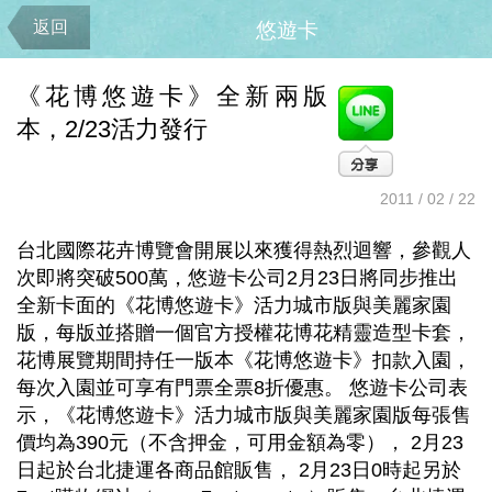
返回
悠遊卡
《花博悠遊卡》全新兩版
本，2/23活力發行
2011 / 02 / 22
台北國際花卉博覽會開展以來獲得熱烈迴響，參觀人
次即將突破500萬，悠遊卡公司2月23日將同步推出
全新卡面的《花博悠遊卡》活力城市版與美麗家園
版，每版並搭贈一個官方授權花博花精靈造型卡套，
花博展覽期間持任一版本《花博悠遊卡》扣款入園，
每次入園並可享有門票全票8折優惠。 悠遊卡公司表
示，《花博悠遊卡》活力城市版與美麗家園版每張售
價均為390元（不含押金，可用金額為零）， 2月23
日起於台北捷運各商品館販售， 2月23日0時起另於