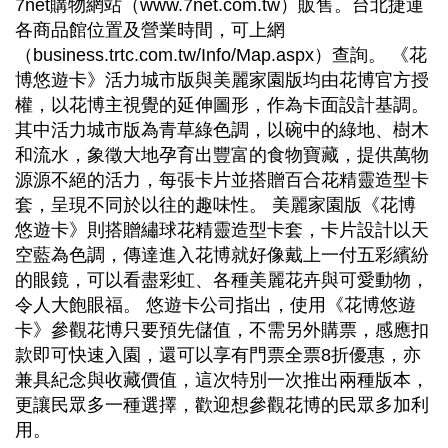
7net購物網站（www.7net.com.tw）販售。台北捷運
各商品館位置及營業時間，可上網
（business.trtc.com.tw/Info/Map.aspx）查詢。 《花
博悠遊卡》活力城市版與美麗家園版均由花博官方授
權，以花博主視覺的延伸圖形，作為卡面設計基調。
其中活力城市版為青草綠色調，以碗中的綠地、樹木
和流水，象徵大地孕育出豐富的食物寶藏，提供萬物
源源不絕的活力，每張卡片並搭贈百合花精靈造型卡
套，呈現不同於以往的趣味性。 美麗家園版《花博
悠遊卡》則搭贈繡球花精靈造型卡套，卡片設計以天
空藍為色調，傳達進入花博就好像戴上一付五彩繽紛
的眼鏡，可以看盡彩虹、各種美麗花卉與可愛動物，
令人大飽眼福。 悠遊卡公司指出，使用《花博悠遊
卡》參觀花博只要預先儲值，不需另外購票，感應扣
款即可快速入園，還可以享有門票全票8折優惠，亦
兼具紀念與收藏價值，這次特別一次推出兩種版本，
更讓民眾多一種選擇，歡迎想參觀花博的民眾多加利
用。