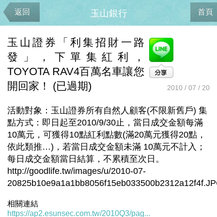
返回
首頁
玉山銀行
玉山證券「利集招財一路
發」，下單集紅利，
TOYOTA RAV4百萬名車讓您
開回家！ (已過期)
2010 / 07 / 20
活動對象：玉山證券所有自然人顧客(不限新舊戶) 集
點方式：即日起至2010/9/30止，當日成交金額每滿
10萬元，可獲得10點紅利點數(滿20萬元獲得20點，
依此類推…)，若當日成交金額未滿 10萬元不計入；
每日成交金額當日結算，不累積至次日。
http://goodlife.tw/images/u/2010-07-
20825b10e9a1a1bb8056f15eb033500b2312a12f4f.J
相關連結
https://ap2.esunsec.com.tw/2010Q3/pag...