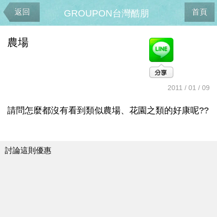
返回
首頁
GROUPON台灣酷朋
農場
2011 / 01 / 09
請問怎麼都沒有看到類似農場、花園之類的好康呢??
討論這則優惠