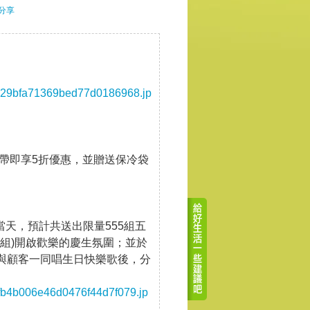
分享
8629bfa71369bed77d0186968.jp
外帶即享5折優惠，並贈送保冷袋
動當天，預計共送出限量555組五
5組)開啟歡樂的慶生氛圍；並於
燭，與顧客一同唱生日快樂歌後，分
6fb4b006e46d0476f44d7f079.jp