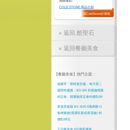
相關連結:
COLD STONE 商品介紹
訂閱ColdStone好康報
« 返回 酷聖石
« 返回餐廳美食
【餐廳美食】熱門主題：
福勝亭「限時激安週」每月第二
週限時優惠：8/3~8/9 和風咖哩雞
肉定食、開運豬排定食特價$199
拿坡里披薩 8/1~8/20 6塊烤雞+2
隻烤雞翅(普羅旺斯或青花椒) 特
價$199元
王品瘋美食 8月壽星優惠