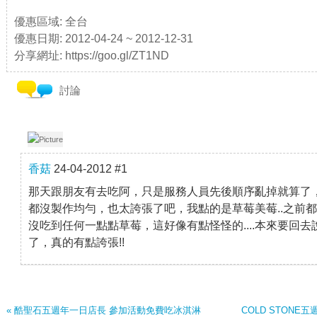
優惠區域: 全台
優惠日期: 2012-04-24 ~ 2012-12-31
分享網址: https://goo.gl/ZT1ND
討論
香菇
24-04-2012
#1
那天跟朋友有去吃阿，只是服務人員先後順序亂掉就算了
都沒製作均勻，也太誇張了吧，我點的是草莓美莓..之前
沒吃到任何一點點草莓，這好像有點怪怪的....本來要回
了，真的有點誇張!!
« 酷聖石五週年一日店長 參加活動免費吃冰淇淋
COLD STONE