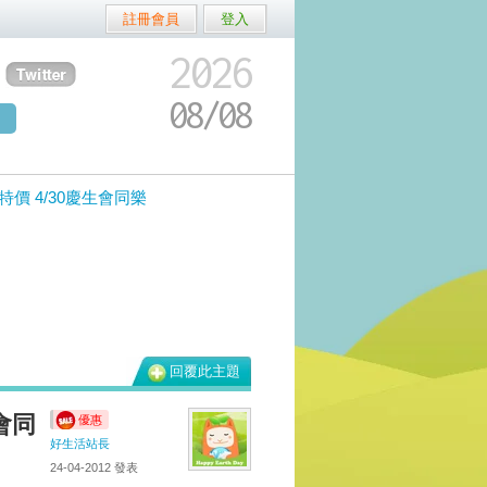
註冊會員
登入
2026
08/
08
價 4/30慶生會同樂
回覆此主題
會同
優惠
好生活站長
24-04-2012
發表