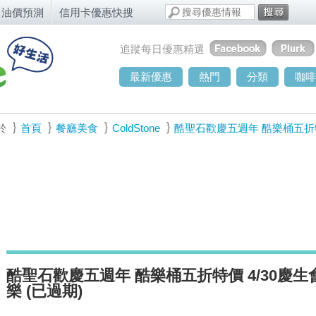
油價預測
信用卡優惠快搜
追蹤每日優惠精選
最新優惠
熱門
分類
咖啡
於
首頁
餐廳美食
ColdStone
酷聖石歡慶五週年 酷樂桶五折特
酷聖石歡慶五週年 酷樂桶五折特價 4/30慶生
樂 (已過期)