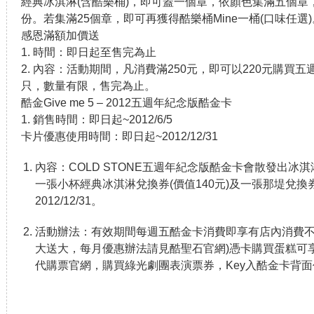
經典冰淇淋(含酷樂桶)，即可蓋一個章，依顏色集滿五個章
份。若集滿25個章，即可再獲得酷樂桶Mine一桶(口味任選)
感恩滿額加價送
1. 時間：即日起至售完為止
2. 內容：活動期間，凡消費滿250元，即可以220元購買五
只，數量有限，售完為止。
酷金Give me 5 – 2012五週年紀念版酷金卡
1. 銷售時間：即日起~2012/6/5
卡片優惠使用時間：即日起~2012/12/31
內容：COLD STONE五週年紀念版酷金卡會散發出冰
一張小杯經典冰淇淋兌換券(價值140元)及一張那堤兌換券
2012/12/31。
活動辦法：有效期間每週五酷金卡消費即享有店內消費不同
大送大，每月優惠辦法請見酷聖石官網)憑卡購買蛋糕可享
代購票官網，購買綠光劇團表演票券，Key入酷金卡背面