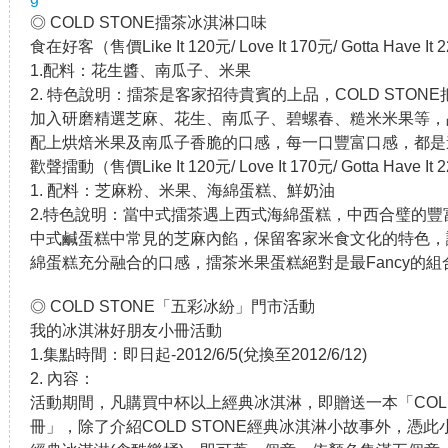
◎ COLD STONE擂茶冰淇淋口味
食在好客（售價Like It 120元/ Love It 170元/ Gotta Have
1.配料：花生醬、南瓜子、米果
2. 特色說明：擂茶是客家招待貴賓的上品，COLD STO
加入研磨精選芝麻、花生、南瓜子、碧螺春、糙米米果等，
配上烘焙米果及南瓜子香脆的口感，每一口豐富口感，都是
歡聲擂動（售價Like It 120元/ Love It 170元/ Gotta Have
1. 配料：芝麻粉、米果、海綿蛋糕、鮮奶油
2.特色說明：當中式擂茶遇上西式海綿蛋糕，中西合璧的豐富滋
中式鹹蛋糕中常見的芝麻內餡，保留客家米食文化的特色，
綿蛋糕充分融合的口感，擂茶米果蛋糕絕對是最Fancy的組
◎ COLD STONE「五彩冰紛」門市活動
我的冰淇淋好朋友小冊活動
1.集點時間：即日起-2012/6/5(兌換至2012/6/12)
2. 內容：
活動期間，凡購買中杯以上經典冰淇淋，即贈送一本「COLD
冊」，除了介紹COLD STONE經典冰淇淋小故事外，憑