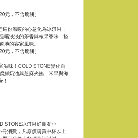
 It 220元，不含脆餅）
NE把這份溫暖的心意化為冰淇淋，
品嚐淡淡的茶香與核果香味，搭
道地的客家風味。
 It 220元，不含脆餅）
味！COLD STONE變化自
讓鮮奶油與芝麻夾餡、米果與海
合！
 STONE冰淇淋好朋友小
此小冊消費，凡原價購買中杯以上