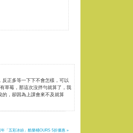
，反正多等一下下不會怎樣，可以
都有草莓，那這次沒拌勻就算了，我
去說的，卻因為上課會來不及就算
五週年「五彩冰紛」酷樂桶OURS 5折優惠 »