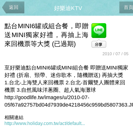
返回
首
好樂迪KTV
點台MINI6罐或組合餐，即贈
送MINI獨家好禮，再抽上海
來回機票等大獎 (已過期)
2010 / 07 / 05
至好樂迪點台MINI6罐或MINI組合餐 即贈送MINI獨家
好禮 (折扇、頸帶、迷你歌本，隨機贈送) 再抽大獎
1.台北-上海雙人來回機票 2.台北-首爾雙人團體來回
機票 3.自然風味洋蔥圈、超人氣海灘球
http://goodlife.tw/images/u/2010-07-
05f67a92757bd04d7939de4218456c959bd5807363.
相關連結
http://www.holiday.com.tw/act/default...