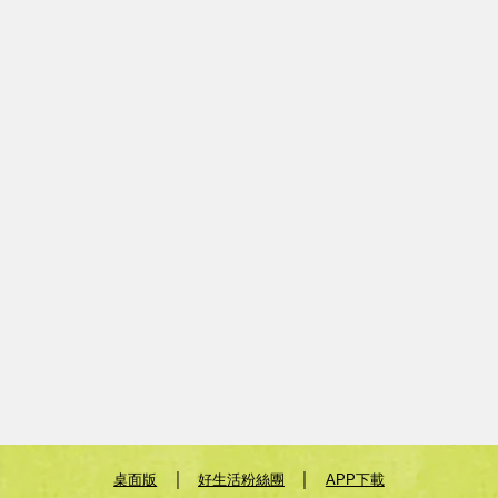
｜
｜
桌面版
好生活粉絲團
APP下載