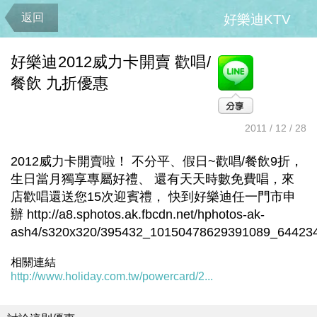
返回
好樂迪KTV
好樂迪2012威力卡開賣 歡唱/
餐飲 九折優惠
2011 / 12 / 28
2012威力卡開賣啦！ 不分平、假日~歡唱/餐飲9折，
生日當月獨享專屬好禮、 還有天天時數免費唱，來
店歡唱還送您15次迎賓禮， 快到好樂迪任一門市申
辦 http://a8.sphotos.ak.fbcdn.net/hphotos-ak-
ash4/s320x320/395432_10150478629391089_64423
相關連結
http://www.holiday.com.tw/powercard/2...