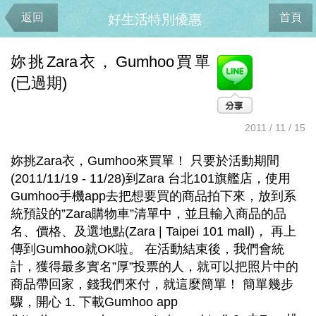
返回
首頁
好生活特別優惠
妳挑Zara衣，Gumhoo買單
(已過期)
2011 / 11 / 15
妳挑Zara衣，Gumhoo來買單！ 只要於活動期間
(2011/11/19 - 11/28)到Zara 台北101旗艦店，使用
Gumhoo手機app去把想要買的商品拍下來，放到系
統預設的”Zara購物車”清單中，並且輸入商品的品
名、價格、及選地點(Zara | Taipei 101 mall)， 再上
傳到Gumhoo就OK啦。 在活動結束後，我們會統
計，獲得最多實名”厚”投票的人，就可以把照片中的
商品帶回家，錢我們來付，就這麼簡單！ 簡單幾步
驟，開心 1. 下載Gumhoo app