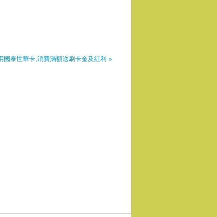
用國泰世華卡,消費滿額送刷卡金及紅利 »