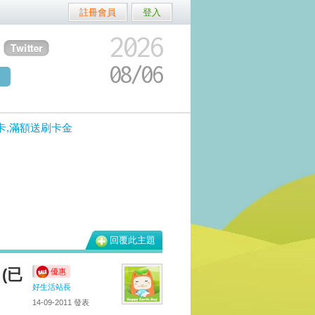
註冊會員
登入
2026
08/
06
卡,滿額送刷卡金
回覆此主題
(已
優惠
好生活站長
14-09-2011
發表