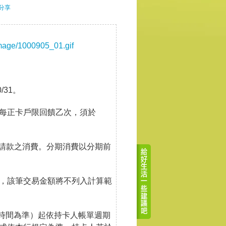
分享
mage/1000905_01.gif
0/31。
每正卡戶限回饋乙次，須於
5前請款之消費。分期消費以分期前
，該筆交易金額將不列入計算範
業時間為準）起依持卡人帳單週期