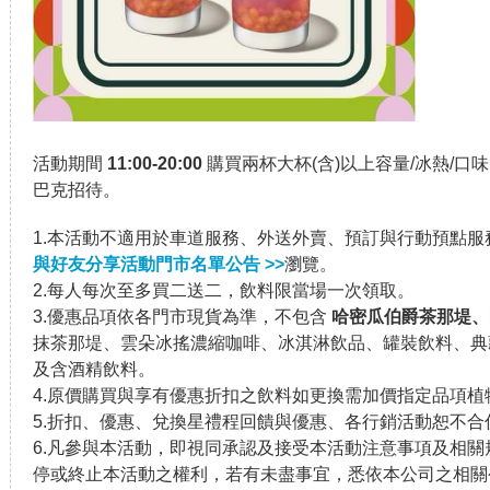
活動期間
11:00-20:00
購買兩杯大杯(含)以上容量/冰熱/
巴克招待。
1.本活動不適用於車道服務、外送外賣、預訂與行動預點
與好友分享活動門市名單公告 >>
瀏覽。
2.每人每次至多買二送二，飲料限當場一次領取。
3.優惠品項依各門市現貨為準，不包含
哈密瓜伯爵茶那堤、
抹茶那堤、雲朵冰搖濃縮咖啡、冰淇淋飲品、罐裝飲料、典
及含酒精飲料。
4.原價購買與享有優惠折扣之飲料如更換需加價指定品項植
5.折扣、優惠、兌換星禮程回饋與優惠、各行銷活動恕不合
6.凡參與本活動，即視同承認及接受本活動注意事項及相
停或終止本活動之權利，若有未盡事宜，悉依本公司之相關