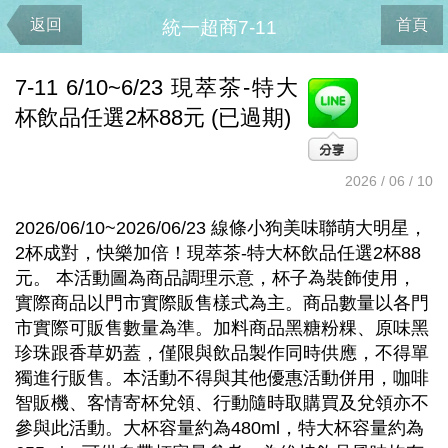
返回
首頁
統一超商7-11
7-11 6/10~6/23 現萃茶-特大
杯飲品任選2杯88元 (已過期)
2026 / 06 / 10
2026/06/10~2026/06/23 線條小狗美味聯萌大明星，
2杯成對，快樂加倍！現萃茶-特大杯飲品任選2杯88
元。 本活動圖為商品調理示意，杯子為裝飾使用，
實際商品以門市實際販售樣式為主。商品數量以各門
市實際可販售數量為準。加料商品黑糖粉粿、原味黑
珍珠跟香草奶蓋，僅限與飲品製作同時供應，不得單
獨進行販售。本活動不得與其他優惠活動併用，咖啡
智販機、客情寄杯兌領、行動隨時取購買及兌領亦不
參與此活動。大杯容量約為480ml，特大杯容量約為