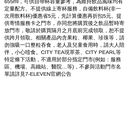
655ml，可供自帶杯容量參考，為維持飲品風味均有
定量配方。不提供線上寄杯服務，自備飲料杯(非一
次用飲料杯)優惠省5元，先計算優惠再折扣5元。提
供寄情服務卡之門市，亦同您將購買後之飲品暫時寄
放門市，敬請於購買隔月之月底前完成領取，恕不提
供跨月領取。相關產品內含果粒、椰果、珍珠等，請
勿強吸一口整粒吞食，老人及兒童食用時，請大人陪
伴，小心噎食。CITY TEA現萃茶、CITY PEARL等
特定條下活動，不適用於部分指定門市(例如：服務
區、機場、高鐵站、醫院…等)，不參與活動門市名
單請詳見7-ELEVEN官網公告