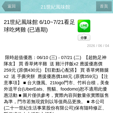
返回
首頁
21世紀風味館
21世紀風味館 6/10~7/21看足
球吃烤雞 (已過期)
2026 / 06 / 04
限時超值優惠：06/10 (三) - 07/21 (二) 【超飽足神
隊友】 買 香草烤半雞 送 雞汁拌飯x2 應援優惠價
259元 (原價430元) 【狂歡點心配搭】 買 香草烤雞腿
x2 送 手撕夾餅 應援優惠價188元 (原價359元) 【注
意事項】 ■ 台大微風、21togo門市、竹科台積，美食
外送平台(UberEats、熊貓、foodomo)恕不適用此優
惠活動 ■ 圖片僅供參考，實際內容與數量依實際販售
為準，門市若無現貨則以等值商品更換。 ■ 本公司
(二十一世紀生活事業股份有限公司)保有隨時修正、