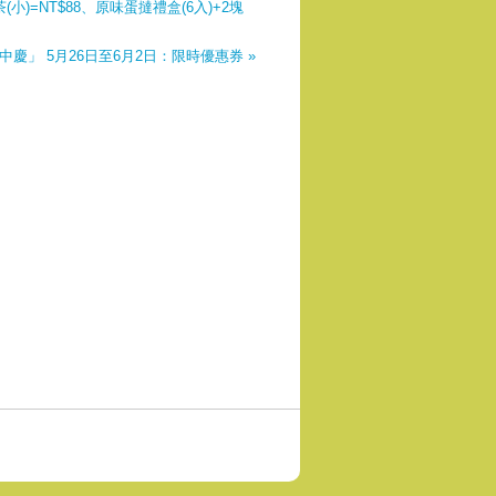
(小)=NT$88、原味蛋撻禮盒(6入)+2塊
年中慶」 5月26日至6月2日：限時優惠券 »