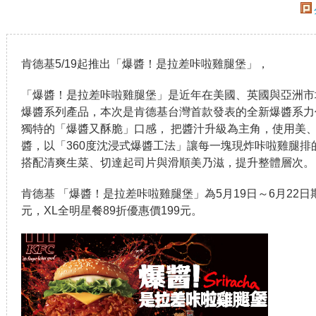
肯德基5/19起推出「爆醬！是拉差咔啦雞腿堡」，
「爆醬！是拉差咔啦雞腿堡」是近年在美國、英國與亞洲市
爆醬系列產品，本次是肯德基台灣首款發表的全新爆醬系力
獨特的「爆醬又酥脆」口感， 把醬汁升級為主角，使用美、泰等
醬，以「360度沈浸式爆醬工法」讓每一塊現炸咔啦雞腿
搭配清爽生菜、切達起司片與滑順美乃滋，提升整體層次。
肯德基 「爆醬！是拉差咔啦雞腿堡」為5月19日～6月22日
元，XL全明星餐89折優惠價199元。