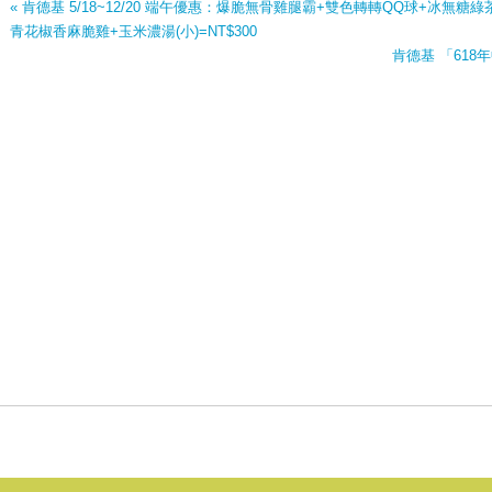
« 肯德基 5/18~12/20 端午優惠：爆脆無骨雞腿霸+雙色轉轉QQ球+冰無糖綠茶
青花椒香麻脆雞+玉米濃湯(小)=NT$300
肯德基 「618