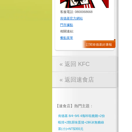
客服電話: 0800068668
肯德基官方網站
門市據點
相關連結:
餐點菜單
訂閱肯德基好康報
« 返回 KFC
« 返回速食店
【速食店】熱門主題：
肯德基 8/4~9/6 4塊咔啦脆雞+2份
蝦排+2顆原味蛋撻+2杯冰無糖綠
茶(小)=NT$355元