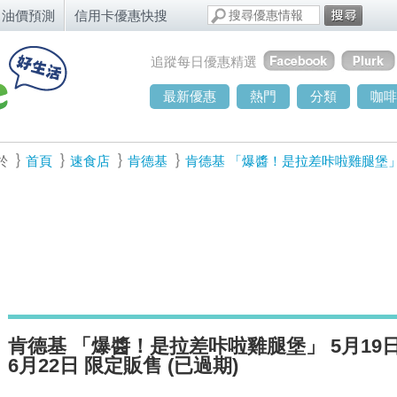
油價預測
信用卡優惠快搜
追蹤每日優惠精選
最新優惠
熱門
分類
咖啡
於
首頁
速食店
肯德基
肯德基 「爆醬！是拉差咔啦雞腿堡」 
肯德基 「爆醬！是拉差咔啦雞腿堡」 5月19
6月22日 限定販售 (已過期)