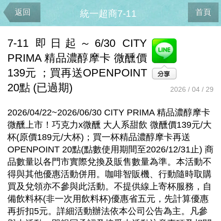
返回
首頁
統一超商7-11
7-11 即日起～6/30 CITY
PRIMA 精品濃醇摩卡 微醺價
139元 ；買再送OPENPOINT
20點 (已過期)
2026 / 04 / 29
2026/04/22~2026/06/30 CITY PRIMA 精品濃醇摩卡
微醺上市！巧克力x微醺 大人系甜飲 微醺價139元/大
杯(原價189元/大杯)；買一杯精品濃醇摩卡再送
OPENPOINT 20點(點數使用期間至2026/12/31止) 商
品數量以各門市實際兌換及販售數量為準。本活動不
得與其他優惠活動併用。咖啡智販機、行動隨時取購
買及兌領亦不參與此活動。不提供線上寄杯服務，自
備飲料杯(非一次用飲料杯)優惠省五元，先計算優惠
再折扣5元。詳細活動辦法依本公司公告為主。凡參