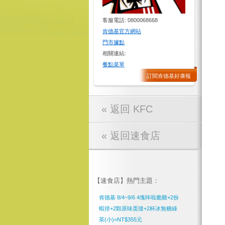
客服電話: 0800068668
肯德基官方網站
門市據點
相關連結:
餐點菜單
訂閱肯德基好康報
« 返回 KFC
« 返回速食店
【速食店】熱門主題：
肯德基 8/4~9/6 4塊咔啦脆雞+2份
蝦排+2顆原味蛋撻+2杯冰無糖綠
茶(小)=NT$355元