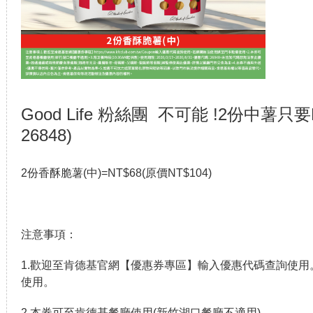
Good Life 粉絲團 不可能 !2份中薯只
26848)
2份香酥脆薯(中)=NT$68(原價NT$104)
注意事項：
1.歡迎至肯德基官網【優惠券專區】輸入優惠代碼查詢使
使用。
2.本券可至肯德基餐廳使用(新竹湖口餐廳不適用)。