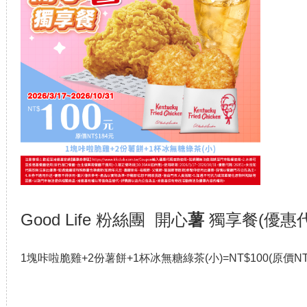
Good Life 粉絲團 開心
薯
獨享餐(優惠代
1塊咔啦脆雞+2份薯餅+1杯冰無糖綠茶(小)=NT$100(原價NT$