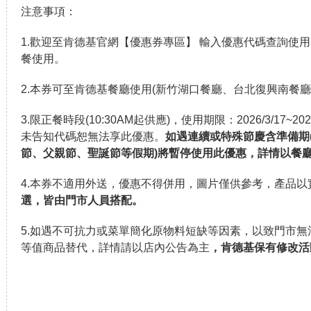
注意事項：
1.歡迎至肯德基官網【優惠券專區】 輸入優惠代碼查詢使
餐使用。
2.本券可至肯德基餐廳使用(新竹湖口餐廳、台北復興南餐廳
3.限正餐時段(10:30AM起供應)，使用期限：2026/3/17~20
未告知代碼恕無法享此優惠。
如遇連續或特殊節慶含準備期
節、父親節、聖誕節等假期)將暫停使用此優惠，詳情以餐
4.本券不適用外送，優惠不得併用，圖片僅供參考，產品以
選，皆由門市人員搭配。
5.如遇不可抗力或菜單簡化原物料短缺等因素，以致門市
等值商品替代，詳情請以店內公告為主
，肯德基保有修改活