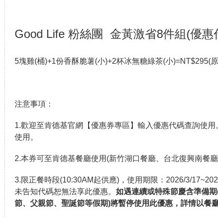
Good Life 粉絲團 金黃激省8件組(優惠
5塊雞(桶)+1份香酥脆薯(小)+2杯冰無糖綠茶(小)=NT$295(原
注意事項：
1.歡迎至肯德基官網【優惠券專區】輸入優惠代碼查詢使
使用。
2.本券可至肯德基餐廳使用(新竹湖口餐廳、台北復興南餐廳
3.限正餐時段(10:30AM起供應)，使用期限：2026/3/17~20
未告知代碼恕無法享此優惠。
如遇連續或特殊節慶含準備期
節、父親節、聖誕節等假期)將暫停使用此優惠，詳情以餐