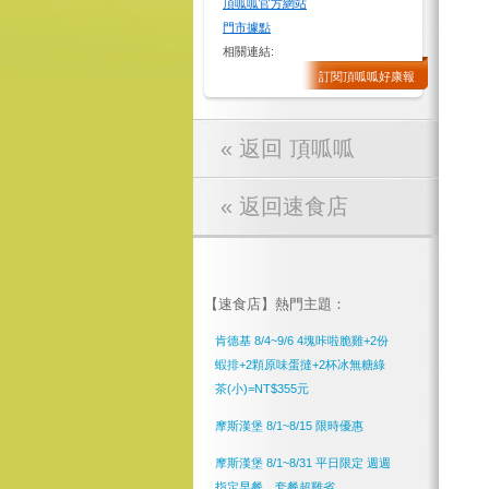
頂呱呱官方網站
門市據點
相關連結:
訂閱頂呱呱好康報
« 返回 頂呱呱
« 返回速食店
【速食店】熱門主題：
肯德基 8/4~9/6 4塊咔啦脆雞+2份
蝦排+2顆原味蛋撻+2杯冰無糖綠
茶(小)=NT$355元
摩斯漢堡 8/1~8/15 限時優惠
摩斯漢堡 8/1~8/31 平日限定 週週
指定早餐、套餐超雞省