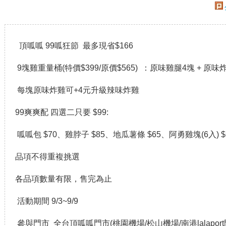
頂呱呱 99呱狂節 最多現省$166
9塊雞重量桶(特價$399/原價$565) ：原味雞腿4塊 + 原味
每塊原味炸雞可+4元升級辣味炸雞
99爽爽配 四選二只要 $99:
呱呱包 $70、雞脖子 $85、地瓜薯條 $65、阿勇雞塊(6入) $
品項不得重複挑選
各品項數量有限，售完為止
活動期間 9/3~9/9
參與門市 全台頂呱呱門市(桃園機場/松山機場/南港lalapor