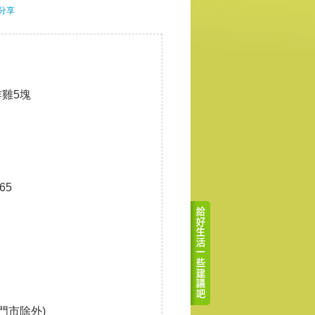
分享
炸雞5塊
65
t門市除外)