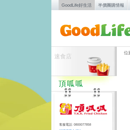
GoodLife好生活
半價團購情報
位
速食店
頂呱呱
客服電話: 0800077858