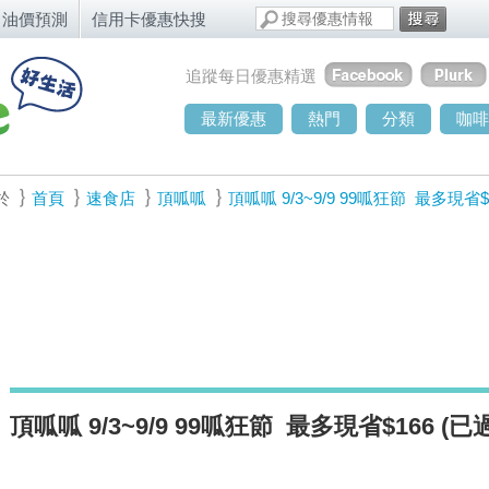
油價預測
信用卡優惠快搜
追蹤每日優惠精選
最新優惠
熱門
分類
咖啡
於
首頁
速食店
頂呱呱
頂呱呱 9/3~9/9 99呱狂節 最多現省$
頂呱呱 9/3~9/9 99呱狂節 最多現省$166 (已