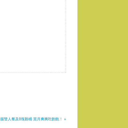
腿雙人餐及8塊雞桶 賞月爽爽吃飽飽！ »