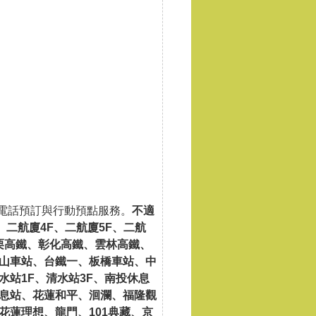
、電話預訂與行動預點服務。
不適
、二航廈4F、二航廈5F、二航
栗高鐵、彰化高鐵、雲林高鐵、
山車站、台鐵一、板橋車站、中
站1F、清水站3F、南投休息
息站、花蓮和平、洄瀾、福隆觀
花蓮理想、龍門、101典藏、京