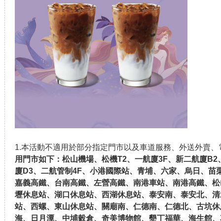
1.本活動不適用於部分指定門市以及車道服務、外送外賣
用門市如下：松山機場、松機T2、一航廈3F、新二航廈B2
廈D3、二航管制4F、小港國際站、青埔、六家、烏日、苗
嘉義高鐵、台南高鐵、左營高鐵、南港車站、南港高鐵、松
壢休息站、湖口休息站、西湖休息站、泰安南、泰安北、清水
站、西螺、東山休息站、關廟南、仁德南、仁德北、古坑休
海、日月潭、中埔穀倉、奇美博物館、墾丁福華、海生館、