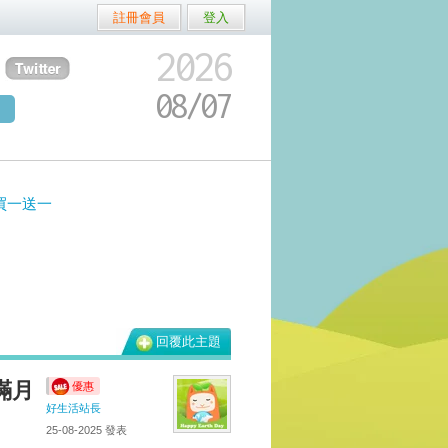
註冊會員
登入
2026
08/
07
品買一送一
回覆此主題
幕滿月
優惠
好生活站長
25-08-2025
發表