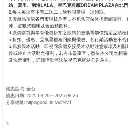
站、萬里、南港LALA、星巴克典藏DREAM PLAZA台北
2.每人每次至多買二送二，飲料限當場一次領取。
3.優惠品項依各門市現貨為準，不包含雲朵冰搖濃縮咖啡
沖、虹吸式咖啡及含酒精飲料。
4.原價購買與享有優惠折扣之飲料如更換需加價指定品項植
5.折扣、優惠、兌換星禮程回饋與優惠、各行銷活動恕不合
6.凡參與本活動，即視同承認及接受本活動注意事項及相
停或終止本活動之權利，若有未盡事宜，悉依本公司之相關
及決定權利，詳細活動辦法依星巴克網站公告為主。
優惠區域: 全台
優惠日期: 2025-08-26 ~ 2025-08-26
分享網址: http://goodlife.tw/t/NVT