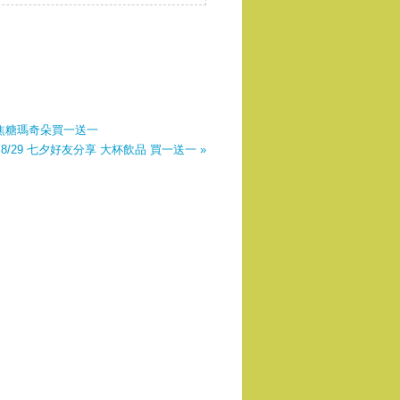
堤、冰焦糖瑪奇朵買一送一
8/29 七夕好友分享 大杯飲品 買一送一 »