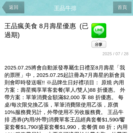
返回
首頁
王品牛排
王品瘋美食 8月壽星優惠 (已
過期)
2025 / 07 / 28
2025.07.25將會自動派發專屬生日禮至8月壽星「我
的票匣」中，2025.07.25起註冊為7月壽星的新會員
則會即時發送喔!! ※品牌生日好禮項目： 原燒 內用
方案：壽星獨享單客套餐(單人/雙人)88 折優惠。 外
帶方案：單筆消費金額滿$2,000 享 88 折優惠。 每
桌/每次限兌換乙張，單筆消費限使用乙張，原價
10%服務費另計，外帶使用不另收服務費。 王品牛
排 憑券(內用/外帶)消費單客王品經典套餐$1,590/饗
宴套餐$1,790/盛宴套餐$1,990，套餐價 88 折；內用