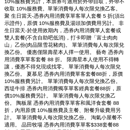
10%服務費另計，本票券可適用於外帶自取，外帶不
收取 10%服務費。單筆消費每人每次限兌換乙客。
聚 生日當天-憑券內用消費享單客單人套餐 5 折(須出
示證件)，原價 10%服務費及湯頭加價費用另計。 非
生日當天-於使用效期內，憑券內用消費單人套餐或
雙人套餐(不含自助吧低消)，打卡即贈「富士肉肉
山」乙份(肉品限雪花豬肉)。 單筆消費每人每次限兌
換乙份。 優惠僅限壽星本人擇一使用。 藝奇 憑券內
用消費享單客套餐 88 折。 限壽星本人使用不得轉
讓，優惠不得兌現或找零。 單筆消費每人每次限兌
換乙份。 夏慕尼 憑券內用消費單客套餐88折，原價
10%服務費另計。 單筆消費每人每次限兌換乙份。
西堤牛排 憑券內用消費獨享單客經典套餐88折，原
價10%服務費另計。 單筆消費每人每次限兌換乙
份。 陶板屋 憑券內用消費享單客和風洋食套餐 88
折，內用原價 10%服務費及主餐、附餐升級費用另
計。 單筆消費每人每次限兌換乙份。 淘氣小屋餐不
適用。 品田牧場 憑券內用消費享單客$338套餐88