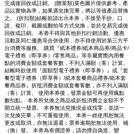
完成後回收或註銷。 (贈菜類)菜色圖片僅供參考，產
品以實物為準，如果遇兌換完畢，將以等值產品替換
之。 (折扣類)結帳前請出示本券，不接受手抄、口
說、複印、截圖或翻拍等方式兌換，並於交易完成後
回收或註銷。 本劵不得與其他折扣行銷活動、優惠
活動及同仁優惠等合併使用，亦不得使用於第三方平
台消費等服務。 購買『紙本禮券/紙本商品券/商品卡/
電子禮券（即享券）/零售商品』等非屬實際內用餐
點的消費金額或套餐客數，不列入滿額（客）計算。
結帳時欲使用『面額型電子禮券（即享券）』或『套
餐型電子禮券（即享券）/紙本套餐商品禮券/紙本套
餐商品券』折抵消費金額或套餐客數，亦不列入滿額
（客）計算。 使用本券後，發票金額可再使用瘋點
數扣點。 本券所兌換之商品或折抵消費之金額不予
開立統一發票。 本券無法兌換現金或找零，並請一
次兌換完畢，不可重複使用。 本券一經使用恕無法
更改或取消，亦無法退還；票券逾期恕無法使用、補
（換）發。 本券為有價證券，請勿擅自偽造、變