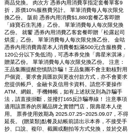
商品兌換。 肉次方 憑券內用消費享指定套餐單客9
折，原價10%服務費另計。 單筆消費每人每次限兌
換乙份。 阪前 憑券內用消費$1,880套餐乙客即贈
「綠寶石生乳捲」乙份。 單筆消費每人每次限兌換
乙份。 就饗 憑券內用消費乙客套餐即贈「松露起司
烘蛋」乙份。 單筆消費每人每次限兌換乙份。 金咕
憑券內用消費壽星本人消費餐點滿500元(含服務費，
120公分以下免低消)，可憑本券兌換「壽星米淇淋」
贈菜乙份。 單筆消費每人每次限兌換乙份。 注意：
王品集團提醒您慎防詐騙！王品集團不會主動核對用
戶個資、要求會員匯款與更改付款方式，亦不會要求
您提供帳戶、金融卡及信用卡資料。請您不要操作
ATM、網銀、手機轉帳，如有上述狀況則為詐騙手
法，請直接掛斷，並撥打165反詐騙專線！ 注意事項
適用該票券的所屬品牌之實體門店，限壽星本人使
用。 票券使用效期為 2025.07.25~2025.09.07，不得
延長。 (贈菜類)點餐及結帳前請出示本券，不接受手
抄、口說、複印、截圖或翻拍等方式兌換，並於交易