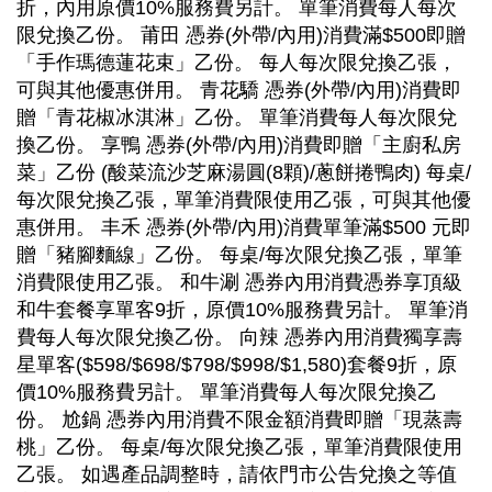
折，內用原價10%服務費另計。 單筆消費每人每次
限兌換乙份。 莆田 憑券(外帶/內用)消費滿$500即贈
「手作瑪德蓮花束」乙份。 每人每次限兌換乙張，
可與其他優惠併用。 青花驕 憑券(外帶/內用)消費即
贈「青花椒冰淇淋」乙份。 單筆消費每人每次限兌
換乙份。 享鴨 憑券(外帶/內用)消費即贈「主廚私房
菜」乙份 (酸菜流沙芝麻湯圓(8顆)/蔥餅捲鴨肉) 每桌/
每次限兌換乙張，單筆消費限使用乙張，可與其他優
惠併用。 丰禾 憑券(外帶/內用)消費單筆滿$500 元即
贈「豬腳麵線」乙份。 每桌/每次限兌換乙張，單筆
消費限使用乙張。 和牛涮 憑券內用消費憑券享頂級
和牛套餐享單客9折，原價10%服務費另計。 單筆消
費每人每次限兌換乙份。 向辣 憑券內用消費獨享壽
星單客($598/$698/$798/$998/$1,580)套餐9折，原
價10%服務費另計。 單筆消費每人每次限兌換乙
份。 尬鍋 憑券內用消費不限金額消費即贈「現蒸壽
桃」乙份。 每桌/每次限兌換乙張，單筆消費限使用
乙張。 如遇產品調整時，請依門市公告兌換之等值