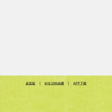
｜
｜
桌面版
好生活粉絲團
APP下載