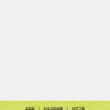
｜
｜
桌面版
好生活粉絲團
APP下載