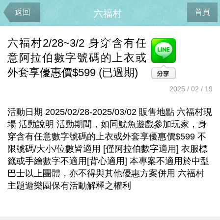
返回
首頁
六福村
六福村2/28~3/2 身穿含有任
意阿拉伯數字號碼的上衣或
外套享優惠價$599 (已過期)
2025 / 02 / 19
活動日期 2025/02/28-2025/03/02 販售地點 六福村現
場 活動說明 活動期間，如同魷魚遊戲參加玩家，身
穿含有任意數字號碼的上衣或外套享優惠價$599 不
限號碼/大小/位數皆適用 [僅阿拉伯數字適用] 衣服標
籤或手繪數字不適用[背心適用] 本專案不適用於中型
巴士以上團體，亦不得與其他優惠方案併用 六福村
主題遊樂園保有活動解釋之權利