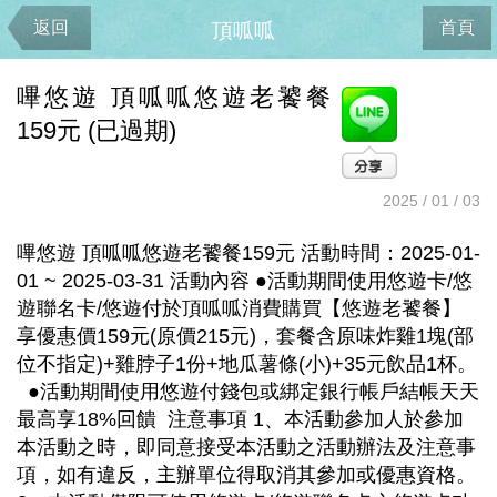
返回
首頁
頂呱呱
嗶悠遊 頂呱呱悠遊老饕餐
159元 (已過期)
2025 / 01 / 03
嗶悠遊 頂呱呱悠遊老饕餐159元 活動時間：2025-01-
01 ~ 2025-03-31 活動內容 ●活動期間使用悠遊卡/悠
遊聯名卡/悠遊付於頂呱呱消費購買【悠遊老饕餐】
享優惠價159元(原價215元)，套餐含原味炸雞1塊(部
位不指定)+雞脖子1份+地瓜薯條(小)+35元飲品1杯。
●活動期間使用悠遊付錢包或綁定銀行帳戶結帳天天
最高享18%回饋 注意事項 1、本活動參加人於參加
本活動之時，即同意接受本活動之活動辦法及注意事
項，如有違反，主辦單位得取消其參加或優惠資格。