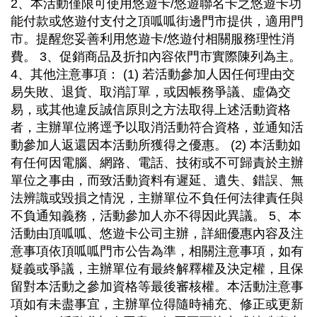
2、本活動僅限可使用悠遊卡/悠遊聯名卡之悠遊卡功
能付款或悠遊付支付之頂呱呱街邊門市提供，適用門
市。提醒您妥善利用悠遊卡/悠遊付相關服務理性消
費。 3、促銷商品及折扣內容依門市實際陳列為主。
4、其他注意事項： (1) 若活動參加人因任何理由交
易失敗、退貨、取消訂單，或因帳務爭議、虛偽交
易，或其他違反誠信原則之方法取得上述活動資格
者，主辦單位將逕予以取消活動符合資格，並通知活
動參加人返還因本活動所獲得之優惠。 (2) 本活動如
有任何因電腦、網路、電話、技術或不可歸責於主辦
單位之事由，而致活動資料有遲延、遺失、錯誤、無
法辨識或毀損之情況，主辦單位不負任何法律責任與
不負通知義務，活動參加人亦不得因此異議。 5、本
活動由頂呱呱、悠遊卡公司主辦，詳細優惠內容及注
意事項依頂呱呱門市公告為準，相關注意事項，如有
疑義或爭議，主辦單位有最終解釋權及決定權，且保
留對本活動之參加資格等最後審核權。本活動注意事
項如有未盡事宜，主辦單位得隨時補充、修正或更新