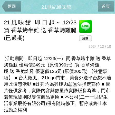
返回
首頁
21世紀風味館
21風味館 即日起～12/23
買 香草烤半雞 送 香草烤雞腿
(已過期)
2024 / 12 / 19
活動期間：即日起-12/23(一) 買 香草烤半雞 送 香草
烤雞腿 優惠價249元 (原價390元) 買 香草烤雞
腿 送 香脆炸雞 優惠價125元 (原價200元) 【注意事
項】 ■ 台大微風、21togo門市、美食外送平台恕不適
用此優惠活動 ■炸雞均為雞腿肉恕無法指定部位 ■ 圖
片僅供參考，實際內容與數量依實際販售為準，門市
若無現貨則以等值商品更換 ■ 本公司(二十一世紀生
活事業股份有限公司)保有隨時修正、暫停或終止本
活動之權利