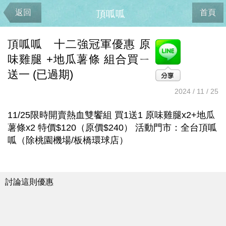
返回
首頁
頂呱呱
頂呱呱 十二強冠軍優惠 原
味雞腿 +地瓜薯條 組合買ㄧ
送一 (已過期)
2024 / 11 / 25
11/25限時開賣熱血雙饗組 買1送1 原味雞腿x2+地瓜
薯條x2 特價$120（原價$240） 活動門市：全台頂呱
呱（除桃園機場/板橋環球店）
討論這則優惠