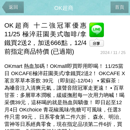
返回
首頁
OK超商
OK超商 十二強冠軍優惠
11/25 極淬莊園美式咖啡/拿
鐵買2送2，加送666點，12/4
前指定商品特價 (已過期)
2024 / 11 / 25
OKmart 熱血加碼！OKmall即買即用即喝！ 11/25當
日 OKCAFE極淬莊園美式/拿鐵買2送2！ OKCAFE X
茗京萃草本茶飲 39元 （即刻起-12/04） • 紫蘇茶：
為嗓音注入清爽元氣，讓聲音陪冠軍走更遠！ • 百草
甘茶：多層草本潤喉，緩緩撫慰每一次用力吶喊！喝
采價39元，這杯喝的就是熱血與驕傲！ 即日起至12
月4日 OKchoice 青花椒風味/焦糖可可風味，任選3
件只需 99元， 日系零食第二件六折， 森永、明治、
雷神等日系經典零食，現在指定品項第二件6折，買