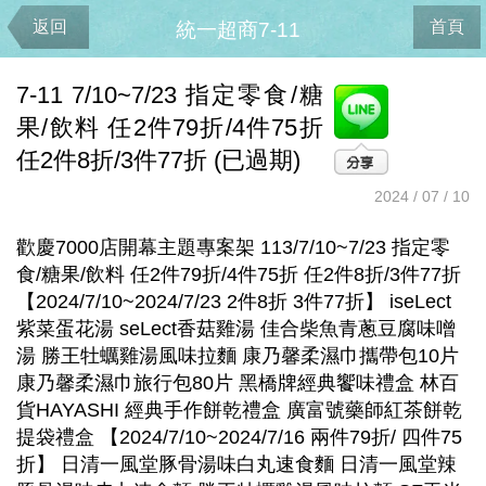
返回
首頁
統一超商7-11
7-11 7/10~7/23 指定零食/糖
果/飲料 任2件79折/4件75折
任2件8折/3件77折 (已過期)
2024 / 07 / 10
歡慶7000店開幕主題專案架 113/7/10~7/23 指定零
食/糖果/飲料 任2件79折/4件75折 任2件8折/3件77折
【2024/7/10~2024/7/23 2件8折 3件77折】 iseLect
紫菜蛋花湯 seLect香菇雞湯 佳合柴魚青蔥豆腐味噌
湯 勝王牡蠣雞湯風味拉麵 康乃馨柔濕巾攜帶包10片
康乃馨柔濕巾旅行包80片 黑橋牌經典饗味禮盒 林百
貨HAYASHI 經典手作餅乾禮盒 廣富號藥師紅茶餅乾
提袋禮盒 【2024/7/10~2024/7/16 兩件79折/ 四件75
折】 日清一風堂豚骨湯味白丸速食麵 日清一風堂辣