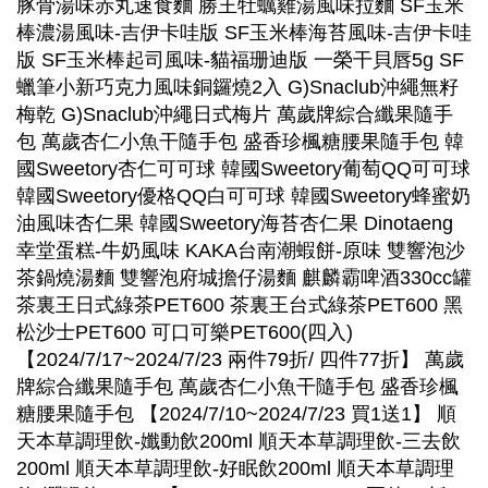
豚骨湯味赤丸速食麵 勝王牡蠣雞湯風味拉麵 SF玉米
棒濃湯風味-吉伊卡哇版 SF玉米棒海苔風味-吉伊卡哇
版 SF玉米棒起司風味-貓福珊迪版 一榮干貝唇5g SF
蠟筆小新巧克力風味銅鑼燒2入 G)Snaclub沖繩無籽
梅乾 G)Snaclub沖繩日式梅片 萬歲牌綜合纖果隨手
包 萬歲杏仁小魚干隨手包 盛香珍楓糖腰果隨手包 韓
國Sweetory杏仁可可球 韓國Sweetory葡萄QQ可可球
韓國Sweetory優格QQ白可可球 韓國Sweetory蜂蜜奶
油風味杏仁果 韓國Sweetory海苔杏仁果 Dinotaeng
幸堂蛋糕-牛奶風味 KAKA台南潮蝦餅-原味 雙響泡沙
茶鍋燒湯麵 雙響泡府城擔仔湯麵 麒麟霸啤酒330cc罐
茶裏王日式綠茶PET600 茶裏王台式綠茶PET600 黑
松沙士PET600 可口可樂PET600(四入)
【2024/7/17~2024/7/23 兩件79折/ 四件77折】 萬歲
牌綜合纖果隨手包 萬歲杏仁小魚干隨手包 盛香珍楓
糖腰果隨手包 【2024/7/10~2024/7/23 買1送1】 順
天本草調理飲-孅動飲200ml 順天本草調理飲-三去飲
200ml 順天本草調理飲-好眠飲200ml 順天本草調理