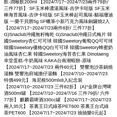
飲-潤喉飲200ml 【2024/7/17~2024/7/23兩件79折/
三件77折】 SF玉米棒濃湯風味-吉伊卡哇版 SF玉米
棒海苔風味-吉伊卡哇版 SF玉米棒起司風味-貓福珊迪
版 一榮干貝唇5g SF蠟筆小新巧克力風味銅鑼燒2入
【2024/7/17~2024/7/23兩件8折/ 三件77折】
G)Snaclub沖繩無籽梅乾 G)Snaclub沖繩日式梅片 韓
國Sweetory杏仁可可球 韓國Sweetory葡萄QQ可可球
韓國Sweetory優格QQ白可可球 韓國Sweetory蜂蜜奶
油風味杏仁果 韓國Sweetory海苔杏仁果 Dinotaeng
幸堂蛋糕-牛奶風味 KAKA台南潮蝦餅-原味
【2024/7/17~2024/7/23 兩件60元】 雙響泡沙茶鍋燒
湯麵 雙響泡府城擔仔湯麵 【2024/7/10~2024/7/23
特價499元】 海尼根500mlx8入紀念裝
【2024/7/10~2024/7/23 三件82折】 (A)*金牌台灣啤
酒500ml罐 【2024/7/10~2024/7/16 三件79折/ 六件
77折】 麒麟霸啤酒330cc罐 【2024/7/17~2024/7/23
兩入35元】 茶裏王日式綠茶PET600 茶裏王台式綠
茶PET600 【2024/7/17~2024/7/23 抽抽樂0元起】