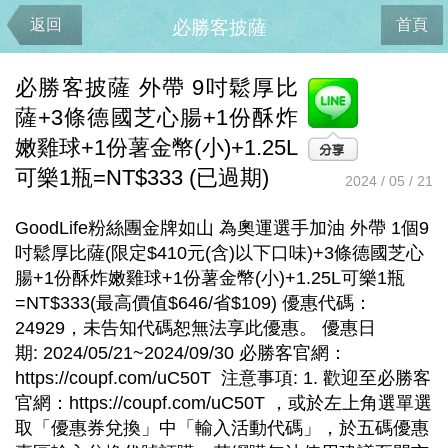
返回
首頁
必勝客披薩
必勝客披薩 外帶 9吋鬆厚比
薩+3條德國芝心腸+1份酥炸
嫩雞球+1份薯金幣(小)+1.25L
可樂1瓶=NT$333 (已過期)
2024 / 05 / 21
GoodLife粉絲團金牌如山 為奧運選手加油 外帶 1個9
吋鬆厚比薩(限定$410元(含)以下口味)+3條德國芝心
腸+1份酥炸嫩雞球+1份薯金幣(小)+1.25L可樂1瓶
=NT$333(最高價值$646/省$109) 優惠代碼：
24929，未告知代碼恕無法享此優惠。 優惠日
期: 2024/05/21~2024/09/30 必勝客官網：
https://coupf.com/uC50T 注意事項: 1. 歡迎至必勝客
官網：https://coupf.com/uC50T ，或於左上角選單選
取「優惠券兌換」中「輸入活動代碼」，於五碼優惠