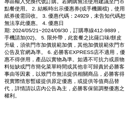
專區輸入兌換代號訂購。若網購無法使用建議至門市
點餐使用。 2. 結帳時出示優惠券(或手機圖檔)，使用
紙券後需回收。 3. 優惠代碼：24929，未告知代碼恕
無法享此優惠。 4. 優惠日
期: 2024/05/21~2024/09/30，訂購專線412-9889，
手機請加(02)。 5. 限外帶，此套餐之比薩口味/餅皮
升級，須依門市加價規範加價，其他加價規範依門市
公告及官網為準。 6. 必勝客EXPRESS店不適用，優
惠不得併用，產品以實物為準。如遇不可抗力或原物
料短缺或門市簡化菜單時間或其他非可歸責於必勝客
事由等因素，以致門市無法提供相關商品，必勝客得
視實際情形暫緩提供原定優惠，或提供等值商品替
代，詳情請以店內公告為主，必勝客保留調整優惠之
權利。