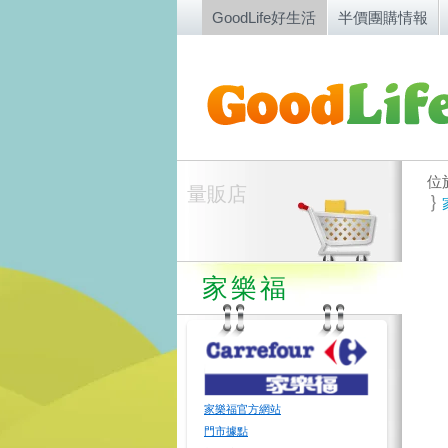
GoodLife好生活
半價團購情報
位
量販店
家樂福
家樂福官方網站
門市據點