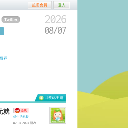
註冊會員
登入
2026
08/
07
價券
回覆此主題
元就
優惠
好生活站長
02-04-2024
發表