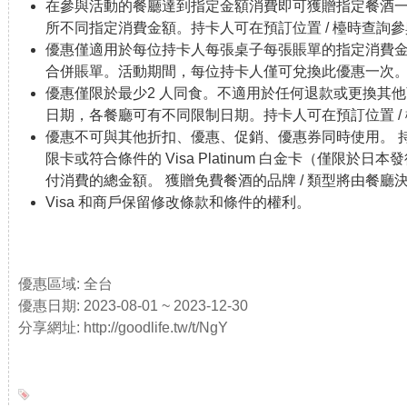
在參與活動的餐廳達到指定金額消費即可獲贈指定餐酒
Alma by Juan
消費最低 500 新加坡元即可獲贈餐酒一支。
所不同指定消費金額。持卡人可在預訂位置 / 檯時查
Amador (新加
優惠不適用於8月8日至9日、11月11日至12日、24日至
優惠僅適用於每位持卡人每張桌子每張賬單的指定消費
坡)
合併賬單。活動期間，每位持卡人僅可兌換此優惠一次
De Nuit (台灣)
消費滿 NT 10,400 即可獲贈餐酒一支。
優惠僅限於最少2 人同食。不適用於任何退款或更換其他
優惠不適用於2023年12月24日至25日以及2024年農
日期，各餐廳可有不同限制日期。持卡人可在預訂位置 /
優惠不可與其他折扣、優惠、促銷、優惠券同時使用。 持卡人必須使
Jueun (南韓)
Jueun 午餐品嚐菜單價值 120,000 韓元或 Jueun
限卡或符合條件的 Visa Platinum 白金卡（僅限於日本發行
優惠不適用於週日、週一以及2023 年9 月4 日至5 日
付消費的總金額。 獲贈免費餐酒的品牌 / 類型將由餐廳
Kojacha (南韓)
Kojacha 午餐品嚐菜單價值 130,000 韓元或 Koja
Visa 和商戶保留修改條款和條件的權利。
支。
優惠不適用於週日。
Cadence by
消費至少 14,600 泰銖即可獲贈餐酒一支。
優惠區域: 全台
Dan Bark (泰
優惠不適用於2023年12月23日至24日和30日至31日
優惠日期: 2023-08-01 ~ 2023-12-30
國)
所有訂位均需每人繳納1,000泰銖押金。如果在訂位日
分享網址: http://goodlife.tw/t/NgY
如果在 72 小時內取消訂位，押金將不予退還。第一次
IGNIV (泰國)
消費至少 12,000 泰銖即可獲贈餐酒一支。