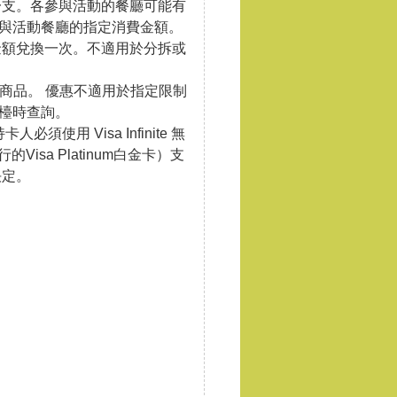
一支。各參與活動的餐廳可能有
詢參與活動餐廳的指定消費金額。
25日、12月31日、2024年1月1日。
金額兌換一次。不適用於分拆或
。
商品。 優惠不適用於指定限制
曆新年。
 檯時查詢。
用 Visa Infinite 無
 晚餐品嚐菜單價值 250,000 韓元，可獲贈餐酒一支。
的Visa Platinum白金卡）支
。
決定。
cha 晚餐品嚐菜單價值 250,000 韓元，可獲贈餐酒一
。
期前 72 小時取消訂位，則全額押金將被退還。
取消訂位後，客人可以更改訂位日期 1 次。