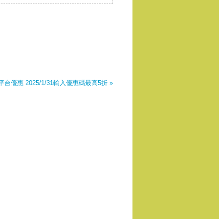
、12月19日至1月3日，以及在IGNIV曼谷舉行的
還。
送平台優惠 2025/1/31輸入優惠碼最高5折 »