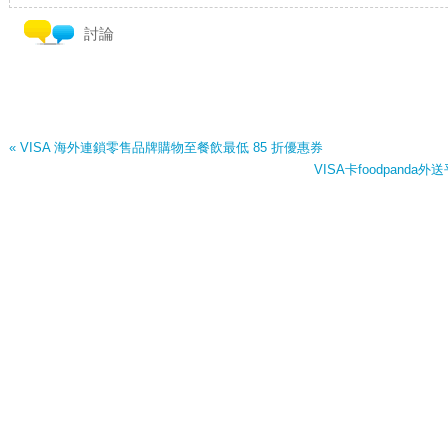
優惠不適用於2024年7月3日、10月9日、19日至23日
任何特別活動。
討論
所有訂位均需支付每人2,000泰銖的押金，押金不可退
« VISA 海外連鎖零售品牌購物至餐飲最低 85 折優惠券
VISA卡foodpanda外