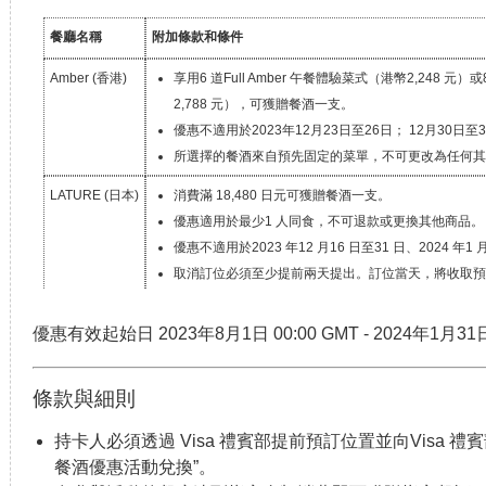
餐廳名稱
附加條款和條件
Amber (香港)
享用6 道Full Amber 午餐體驗菜式（港幣2,248 元）或
2,788 元），可獲贈餐酒一支。
優惠不適用於2023年12月23日至26日； 12月30日至31日
所選擇的餐酒來自預先固定的菜單，不可更改為任何其他
LATURE (日本)
消費滿 18,480 日元可獲贈餐酒一支。
優惠適用於最少1 人同食，不可退款或更換其他商品。
優惠不適用於2023 年12 月16 日至31 日、2024 年
取消訂位必須至少提前兩天提出。訂位當天，將收取預
取50%費用。
優惠有效起始日
2023年8月1日 00:00 GMT
-
2024年1月31日
Waketoku (日
消費滿 23,100 日元可獲贈餐酒一支。
本)
優惠不適用於週日、2023 年 8 月 14 日至 17 日、9
取消訂位必須至少提前一天提出。訂位當天，將收取預
條款與細則
28 Wilkie (新加
消費最低 600 新加坡幣即可獲贈餐酒一支。
持卡人必須透過 Visa 禮賓部提前預訂位置並向Visa 禮
坡)
優惠不適用於8月8日至9日、11月11日至12日、24日至
餐酒優惠活動兌換”。