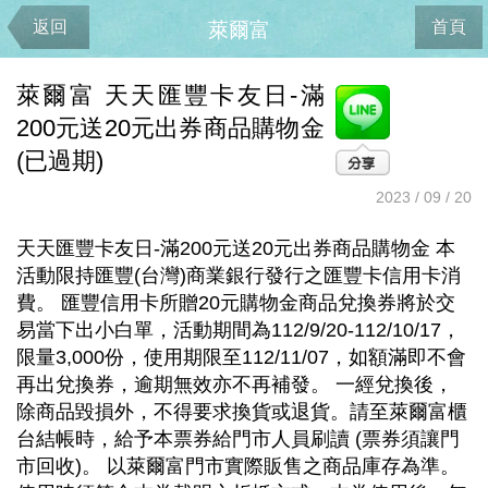
返回
首頁
萊爾富
萊爾富 天天匯豐卡友日-滿
200元送20元出券商品購物金
(已過期)
2023 / 09 / 20
天天匯豐卡友日-滿200元送20元出券商品購物金 本
活動限持匯豐(台灣)商業銀行發行之匯豐卡信用卡消
費。 匯豐信用卡所贈20元購物金商品兌換券將於交
易當下出小白單，活動期間為112/9/20-112/10/17，
限量3,000份，使用期限至112/11/07，如額滿即不會
再出兌換券，逾期無效亦不再補發。 一經兌換後，
除商品毀損外，不得要求換貨或退貨。請至萊爾富櫃
台結帳時，給予本票券給門市人員刷讀 (票券須讓門
市回收)。 以萊爾富門市實際販售之商品庫存為準。