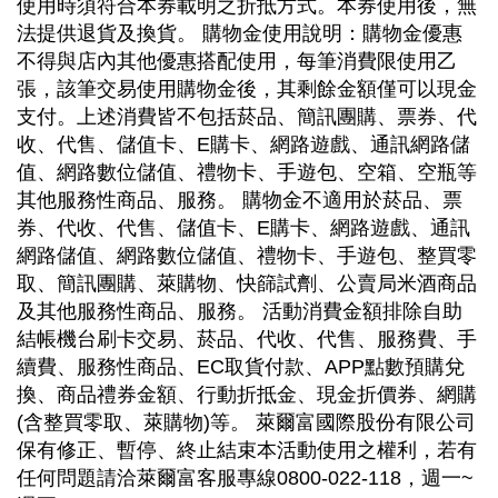
使用時須符合本券載明之折抵方式。本券使用後，無
法提供退貨及換貨。 購物金使用說明：購物金優惠
不得與店內其他優惠搭配使用，每筆消費限使用乙
張，該筆交易使用購物金後，其剩餘金額僅可以現金
支付。上述消費皆不包括菸品、簡訊團購、票券、代
收、代售、儲值卡、E購卡、網路遊戲、通訊網路儲
值、網路數位儲值、禮物卡、手遊包、空箱、空瓶等
其他服務性商品、服務。 購物金不適用於菸品、票
券、代收、代售、儲值卡、E購卡、網路遊戲、通訊
網路儲值、網路數位儲值、禮物卡、手遊包、整買零
取、簡訊團購、萊購物、快篩試劑、公賣局米酒商品
及其他服務性商品、服務。 活動消費金額排除自助
結帳機台刷卡交易、菸品、代收、代售、服務費、手
續費、服務性商品、EC取貨付款、APP點數預購兌
換、商品禮券金額、行動折抵金、現金折價券、網購
(含整買零取、萊購物)等。 萊爾富國際股份有限公司
保有修正、暫停、終止結束本活動使用之權利，若有
任何問題請洽萊爾富客服專線0800-022-118，週一~