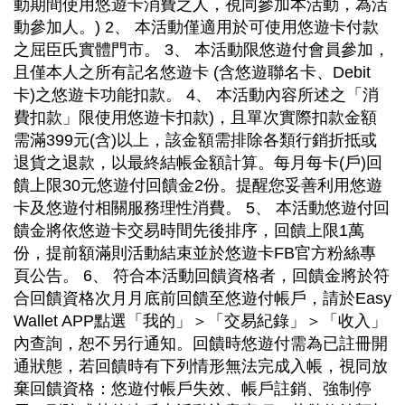
動期間使用悠遊卡消費之人，視同參加本活動，為活
動參加人。) 2、 本活動僅適用於可使用悠遊卡付款
之屈臣氏實體門市。 3、 本活動限悠遊付會員參加，
且僅本人之所有記名悠遊卡 (含悠遊聯名卡、Debit
卡)之悠遊卡功能扣款。 4、 本活動內容所述之「消
費扣款」限使用悠遊卡扣款)，且單次實際扣款金額
需滿399元(含)以上，該金額需排除各類行銷折抵或
退貨之退款，以最終結帳金額計算。每月每卡(戶)回
饋上限30元悠遊付回饋金2份。提醒您妥善利用悠遊
卡及悠遊付相關服務理性消費。 5、 本活動悠遊付回
饋金將依悠遊卡交易時間先後排序，回饋上限1萬
份，提前額滿則活動結束並於悠遊卡FB官方粉絲專
頁公告。 6、 符合本活動回饋資格者，回饋金將於符
合回饋資格次月月底前回饋至悠遊付帳戶，請於Easy
Wallet APP點選「我的」＞「交易紀錄」＞「收入」
內查詢，恕不另行通知。回饋時悠遊付需為已註冊開
通狀態，若回饋時有下列情形無法完成入帳，視同放
棄回饋資格：悠遊付帳戶失效、帳戶註銷、強制停