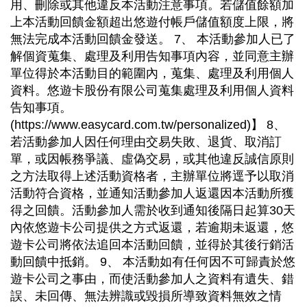
用、刪除或其他違反本活動注意事項。若儲值餘額加
上本活動回饋金額超出悠遊付帳戶儲值額度上限，將
無法完成本活動回饋金發送。 7、 本活動參加人已了
解個資蒐集、處理及利用告知事項內容，並同意主辦
單位得於本活動目的範圍內，蒐集、處理及利用個人
資料。悠遊卡股份有限公司蒐集處理及利用個人資料
告知事項。
(https://www.easycard.com.tw/personalized)】 8、
若活動參加人因任何理由交易失敗、退貨、取消訂
單，或因帳務爭議、虛偽交易，或其他違反誠信原則
之方法取得上述活動資格者，主辦單位將逕予以取消
活動符合資格，並通知活動參加人返還因本活動所獲
得之回饋。活動參加人需於收到通知後隔日起算30天
內依悠遊卡公司提供之方式返還，若逾期未返還，悠
遊卡公司將依法追回本活動回饋，並得於其後行銷活
動回饋中抵銷。 9、 本活動如有任何因不可歸責於悠
遊卡公司之事由，而使活動參加人之資料有遺失、錯
誤、未回傳、無法辨識或毀損所導致資料無效之情