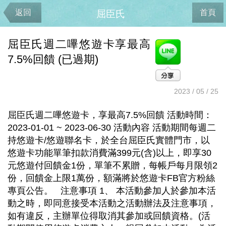
返回
首頁
屈臣氏
屈臣氏週二嗶悠遊卡享最高
7.5%回饋 (已過期)
2023 / 05 / 25
屈臣氏週二嗶悠遊卡，享最高7.5%回饋 活動時間：
2023-01-01 ~ 2023-06-30 活動內容 活動期間每週二
持悠遊卡/悠遊聯名卡，於全台屈臣氏實體門市，以
悠遊卡功能單筆扣款消費滿399元(含)以上，即享30
元悠遊付回饋金1份，單筆不累贈，每帳戶每月限領2
份，回饋金上限1萬份，額滿將於悠遊卡FB官方粉絲
專頁公告。 注意事項 1、 本活動參加人於參加本活
動之時，即同意接受本活動之活動辦法及注意事項，
如有違反，主辦單位得取消其參加或回饋資格。(活