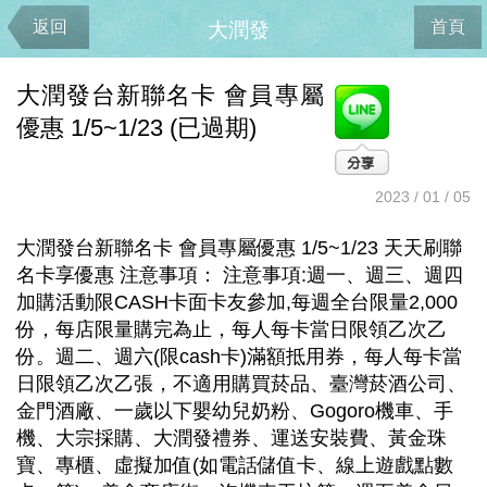
返回
首頁
大潤發
大潤發台新聯名卡 會員專屬
優惠 1/5~1/23 (已過期)
2023 / 01 / 05
大潤發台新聯名卡 會員專屬優惠 1/5~1/23 天天刷聯
名卡享優惠 注意事項： 注意事項:週一、週三、週四
加購活動限CASH卡面卡友參加,每週全台限量2,000
份，每店限量購完為止，每人每卡當日限領乙次乙
份。週二、週六(限cash卡)滿額抵用券，每人每卡當
日限領乙次乙張，不適用購買菸品、臺灣菸酒公司、
金門酒廠、一歲以下嬰幼兒奶粉、Gogoro機車、手
機、大宗採購、大潤發禮券、運送安裝費、黃金珠
寶、專櫃、虛擬加值(如電話儲值卡、線上遊戲點數