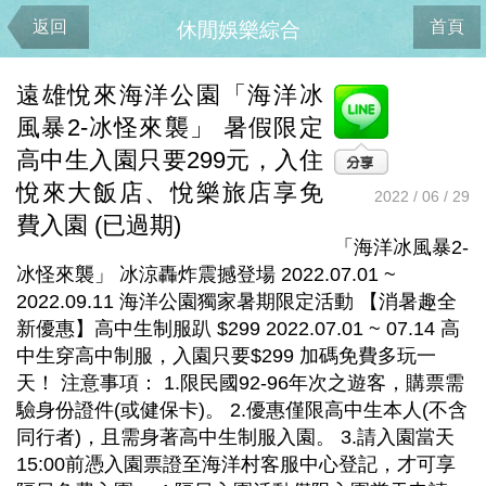
返回
首頁
休閒娛樂綜合
遠雄悅來海洋公園「海洋冰
風暴2-冰怪來襲」 暑假限定
高中生入園只要299元，入住
悅來大飯店、悅樂旅店享免
2022 / 06 / 29
費入園 (已過期)
「海洋冰風暴2-
冰怪來襲」 冰涼轟炸震撼登場 2022.07.01 ~
2022.09.11 海洋公園獨家暑期限定活動 【消暑趣全
新優惠】高中生制服趴 $299 2022.07.01 ~ 07.14 高
中生穿高中制服，入園只要$299 加碼免費多玩一
天！ 注意事項： 1.限民國92-96年次之遊客，購票需
驗身份證件(或健保卡)。 2.優惠僅限高中生本人(不含
同行者)，且需身著高中生制服入園。 3.請入園當天
15:00前憑入園票證至海洋村客服中心登記，才可享