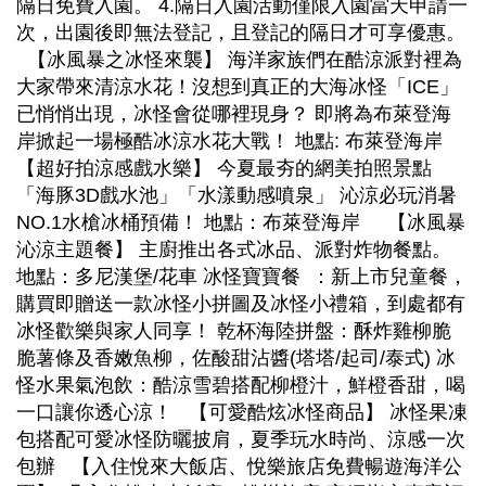
隔日免費入園。 4.隔日入園活動僅限入園當天申請一
次，出園後即無法登記，且登記的隔日才可享優惠。
【冰風暴之冰怪來襲】 海洋家族們在酷涼派對裡為
大家帶來清涼水花！沒想到真正的大海冰怪「ICE」
已悄悄出現，冰怪會從哪裡現身？ 即將為布萊登海
岸掀起一場極酷冰涼水花大戰！ 地點: 布萊登海岸
【超好拍涼感戲水樂】 今夏最夯的網美拍照景點
「海豚3D戲水池」「水漾動感噴泉」 沁涼必玩消暑
NO.1水槍冰桶預備！ 地點：布萊登海岸 【冰風暴
沁涼主題餐】 主廚推出各式冰品、派對炸物餐點。
地點：多尼漢堡/花車 冰怪寶寶餐 ：新上市兒童餐，
購買即贈送一款冰怪小拼圖及冰怪小禮箱，到處都有
冰怪歡樂與家人同享！ 乾杯海陸拼盤：酥炸雞柳脆
脆薯條及香嫩魚柳，佐酸甜沾醬(塔塔/起司/泰式) 冰
怪水果氣泡飲：酷涼雪碧搭配柳橙汁，鮮橙香甜，喝
一口讓你透心涼！ 【可愛酷炫冰怪商品】 冰怪果凍
包搭配可愛冰怪防曬披肩，夏季玩水時尚、涼感一次
包辦 【入住悅來大飯店、悅樂旅店免費暢遊海洋公