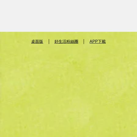
｜
｜
桌面版
好生活粉絲團
APP下載