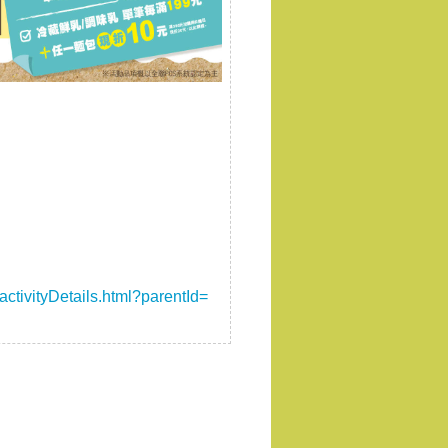
activityDetails.html?parentId=