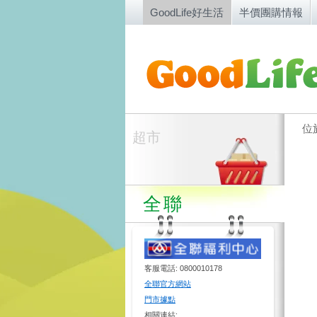
GoodLife好生活
半價團購情報
位
超市
全聯
客服電話: 0800010178
全聯官方網站
門市據點
相關連結: