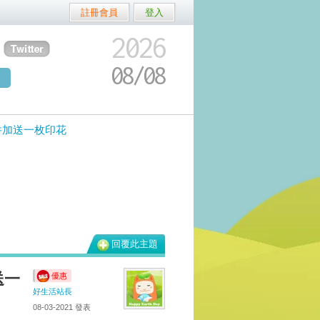
註冊會員
登入
2026
08/
08
兩件加送一枚印花
回覆此主題
送一
優惠
好生活站長
08-03-2021
發表